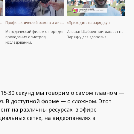
доровья. Здоровая спина
Профилактический осмотр и диспансеризация. Методический фильм
«Приходите на зарядку!»
Методический фильм о порядке
Ильшат Шабаев приглашает на
проведения осмотров,
Зарядку для здоровья
исследований,
я
консультирований узких
специалистов для разных
возрастных категорий в рамках
ежегодного профилактического
осмотра и диспансеризации
 15-30 секунд мы говорим о самом главном —
. В доступной форме — о сложном. Этот
ент на различны ресурсах: в эфире
циальных сетях, на видеопанелях в