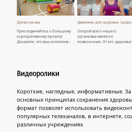
Делай как мы
Движение для з
Присоединяйтесь к большому
Опорой всего нашего
корпоративному проекту!
организма является
Докажите, что ваш коллектив –
позвоночник. От его здоровья
самый сплочённый,
зависит не только координаци
спортивный,
и красивая осанка, но и
целеустремлённый, дружный.
способность свободно
Подавайте заявку на участие в
передвигаться, а также
физкультурно-
здоровье внутренних органов.
Видеоролики
оздоровительном конкурсе
«Делай как мы».
Короткие, наглядные, информативные. За
основных принципах сохранения здоровья
формат позволят использовать видеоконт
популярных телеканалов, в интернете, со
различных учреждениях.