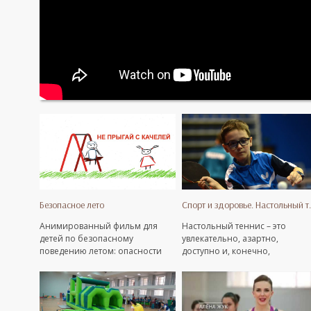
Безопасное лето
Спорт и здоро
Анимированный фильм для
Настольный теннис – это
детей по безопасному
увлекательно, азартно,
поведению летом: опасности
доступно и, конечно,
окон, дорог, незнакомых
полезно! Какие же плюсы для
людей.
здоровья? Узнайте из видео от
специалистов.