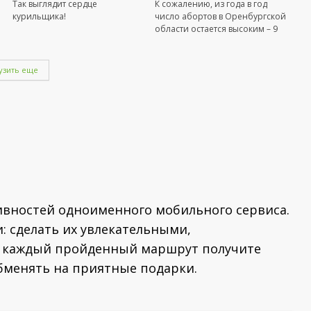
Так выглядит сердце
К сожалению, из года в год
курильщика!
число абортов в Оренбургской
области остается высоким – 9
тысяч в 2018 году! Стоит
отметить, количество абортов в
регионе уменьшилось (по
узить еще
сравнению с предыдущими
годами примерно на 2 тысячи).
Остановитесь! Подарите жизнь!
тивностей одноименного мобильного сервиса.
и: сделать их увлекательными,
а каждый пройденный маршрут получите
менять на приятные подарки.