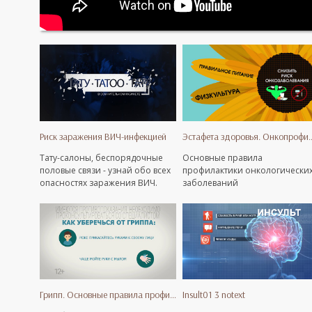
Риск заражения ВИЧ-инфекцией
Эстафета здоровья. Он
Тату-салоны, беспорядочные
Основные правила
половые связи - узнай обо всех
профилактики онкологически
опасностях заражения ВИЧ.
заболеваний
Грипп. Основные правила профилактики
Insult01 3 notext