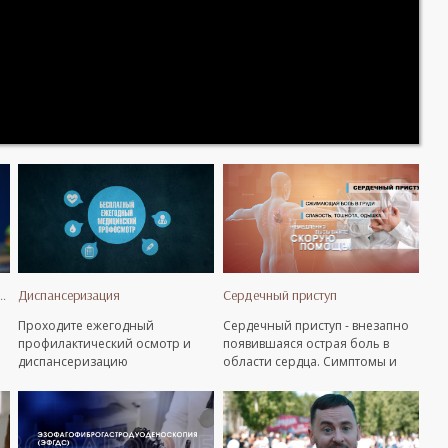
вье. Настольный теннис
Диспансеризация
Сердечный приступ
Проходите ежегодный
Сердечный приступ - внезапно
профилактический осмотр и
появившаяся острая боль в
диспансеризацию
области сердца. Симптомы и
первая помощь