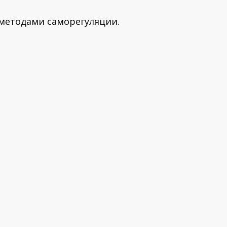
 методам
и
саморегуляции
.