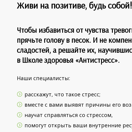
Живи на позитиве, будь собо
Чтобы избавиться от чувства тревоги
прячьте голову в песок. И не комп
сладостей, а решайте их, научившис
в Школе здоровья «Антистресс».
Наши специалисты:
расскажут,
что такое стресс;
вместе с вами выявят
причины его воз
научат
справляться со стрессом
,
помогут откры
ть
в
аши в
нутренние рес