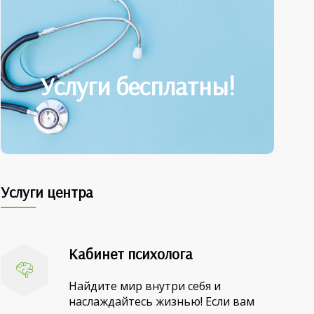
Записывайтесь по
телефону (3532) 703-245
Услуги бесплатны!
Наш адрес: ул. Алтайская, 12а
Необходимые документы: паспорт,
СНИЛС, полис ОМС
Услуги центра
Кабинет психолога
Найдите мир внутри себя и
наслаждайтесь жизнью! Если вам