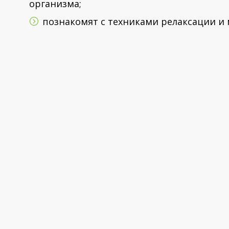
организма;
познакомят с
техникам
и
релаксации и