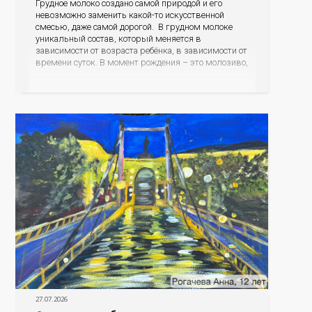
Грудное молоко создано самой природой и его
невозможно заменить какой-то искусственной
смесью, даже самой дорогой. В грудном молоке
уникальный состав, который меняется в
зависимости от возраста ребёнка, в зависимости от
времени суток. В момент рождения – это молозиво,
а как малыш подрастает – меняется состав белков,
жиров, углеводов, иммунных компонентов,
антигенный состав. Только грудное молоко
содержит
27.07.2026