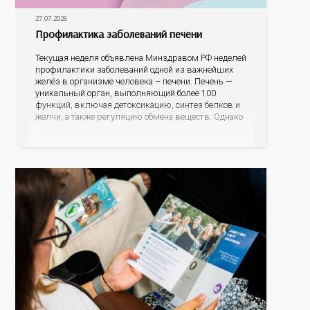
27.07.2026
Профилактика заболеваний печени
Текущая неделя объявлена Минздравом РФ неделей
профилактики заболеваний одной из важнейших
желёз в организме человека – печени. Печень —
уникальный орган, выполняющий более 100
функций, включая детоксикацию, синтез белков и
желчи, а также регуляцию обмена веществ. Однако
ее заболевания, такие как неалкогольная жировая
болезнь печени (НАЖБП), цирроз и гепатиты
становятся все более распространенными. По
данным