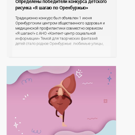
Определены победители конкурса детского
рисунка «Я шагаю по Оренбуржью»
Традиционно конкурс был объявлен 1 июня
Оренбургским центром общественного здоровья и
медицинской профилактики совместно сервисом
«Я шагаю!» с АНО «Контент-центр социальной
информации» Темой для творческих фантазий
детей стало родное Оренбуржье: любимые улицы,
знаковые места, достопримечательности области И
эта тема оказалась для ребят весьма интересной.
На конкурс было прислано почти 400 рисунков из
разных уголков Оренбуржья. С огромной