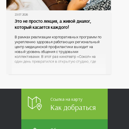
23.07.2026
Это не просто лекция, а живой диалог,
который касается каждого!
В рамках реализации корпоративных программ по
укреплению здоровья работающих региональный
центр медицинской профилактики выходит на
новый уровень общения с трудовыми
коллективами. В этот раз кинотеатр «Сокол» на
один день превратился в открытую студию, где
для сотрудников более 10 ведущих предприятий и
организаций области прошло интерактивное ток-
шоу «ВИЧ в деталях». На встречу с работниками
пришла настоящая
Ссылка на карту
Как добраться