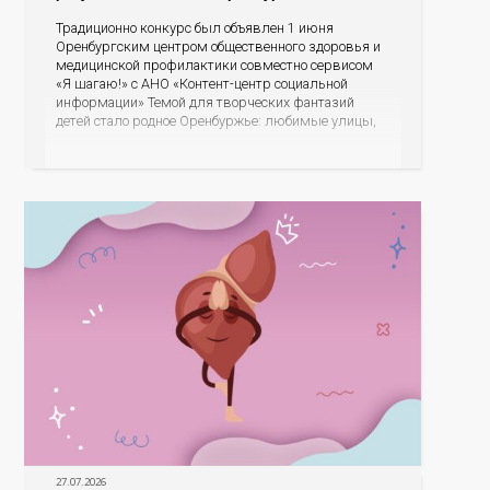
Традиционно конкурс был объявлен 1 июня
Оренбургским центром общественного здоровья и
медицинской профилактики совместно сервисом
«Я шагаю!» с АНО «Контент-центр социальной
информации» Темой для творческих фантазий
детей стало родное Оренбуржье: любимые улицы,
знаковые места, достопримечательности области И
эта тема оказалась для ребят весьма интересной.
На конкурс было прислано почти 400 рисунков из
разных уголков Оренбуржья. С огромной
27.07.2026