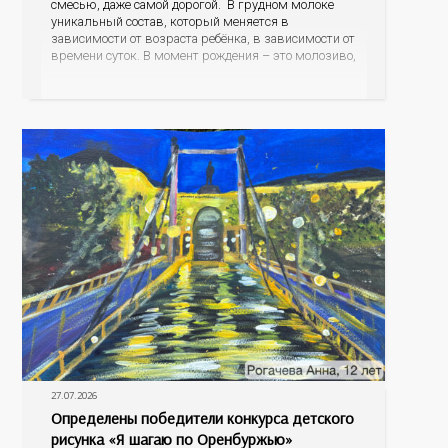
смесью, даже самой дорогой. В грудном молоке
уникальный состав, который меняется в
зависимости от возраста ребёнка, в зависимости от
времени суток. В момент рождения – это молозиво,
а как малыш подрастает – меняется состав белков,
жиров, углеводов, иммунных компонентов,
антигенный состав. Только грудное молоко
содержит
27.07.2026
Определены победители конкурса детского
рисунка «Я шагаю по Оренбуржью»