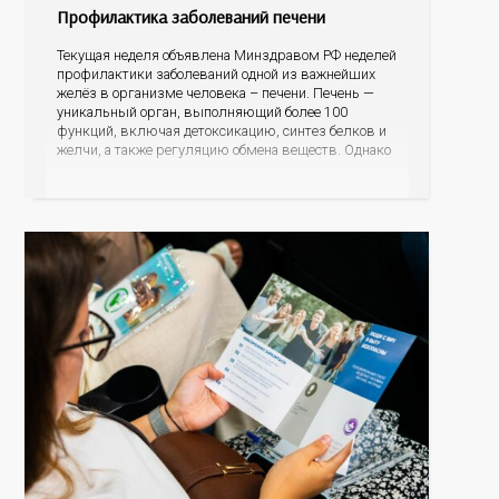
Профилактика заболеваний печени
Текущая неделя объявлена Минздравом РФ неделей
профилактики заболеваний одной из важнейших
желёз в организме человека – печени. Печень —
уникальный орган, выполняющий более 100
функций, включая детоксикацию, синтез белков и
желчи, а также регуляцию обмена веществ. Однако
ее заболевания, такие как неалкогольная жировая
болезнь печени (НАЖБП), цирроз и гепатиты
становятся все более распространенными. По
данным