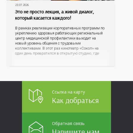
23.07.2026
Это не просто лекция, а живой диалог,
который касается каждого!
В рамках реализации корпоративных программ по
укреплению здоровья работающих региональный
центр медицинской профилактики выходит на
новый уровень общения с трудовыми
коллективами. В этот раз кинотеатр «Сокол» на
один день превратился в открытую студию, где
для сотрудников более 10 ведущих предприятий и
организаций области прошло интерактивное ток-
шоу «ВИЧ в деталях». На встречу с работниками
пришла настоящая
Ссылка на карту
Как добраться
Обратная связь
Напишите нам