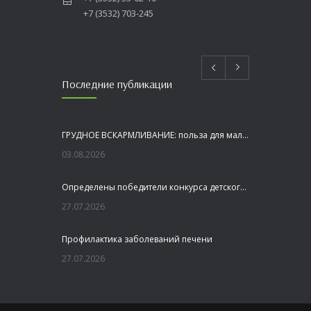
+7 (3532) 703-245
Последние публикации
ГРУДНОЕ ВСКАРМЛИВАНИЕ: польза для малыша и мамы
03.08.2026
Определены победители конкурса детского рисунка «Я шагаю по Оренбуржью»
27.07.2026
Профилактика заболеваний печени
27.07.2026
Это не просто лекция, а живой диалог, который касается каждого!
23.07.2026