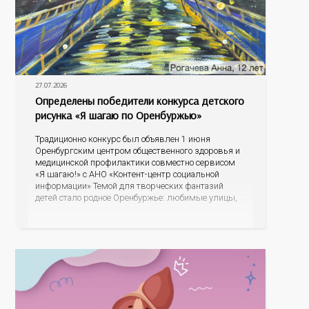
27.07.2026
Определены победители конкурса детского
рисунка «Я шагаю по Оренбуржью»
Традиционно конкурс был объявлен 1 июня
Оренбургским центром общественного здоровья и
медицинской профилактики совместно сервисом
«Я шагаю!» с АНО «Контент-центр социальной
информации» Темой для творческих фантазий
детей стало родное Оренбуржье: любимые улицы,
знаковые места, достопримечательности области И
эта тема оказалась для ребят весьма интересной.
На конкурс было прислано почти 400 рисунков из
разных уголков Оренбуржья. С огромной