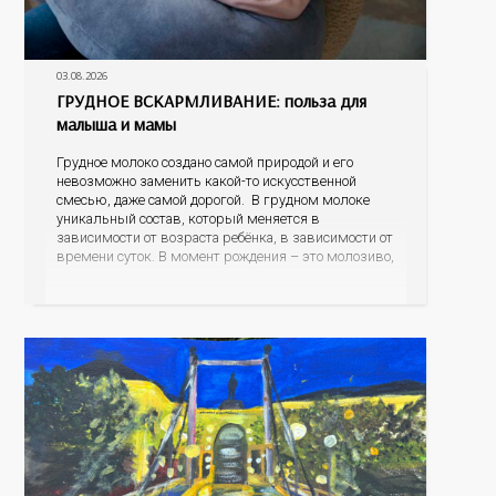
03.08.2026
ГРУДНОЕ ВСКАРМЛИВАНИЕ: польза для
малыша и мамы
Грудное молоко создано самой природой и его
невозможно заменить какой-то искусственной
смесью, даже самой дорогой. В грудном молоке
уникальный состав, который меняется в
зависимости от возраста ребёнка, в зависимости от
времени суток. В момент рождения – это молозиво,
а как малыш подрастает – меняется состав белков,
жиров, углеводов, иммунных компонентов,
антигенный состав. Только грудное молоко
содержит