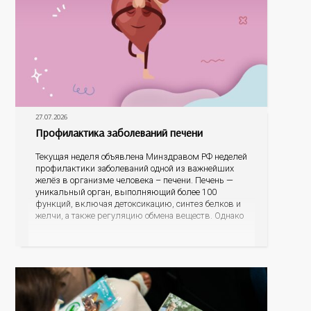
27.07.2026
Профилактика заболеваний печени
Текущая неделя объявлена Минздравом РФ неделей
профилактики заболеваний одной из важнейших
желёз в организме человека – печени. Печень —
уникальный орган, выполняющий более 100
функций, включая детоксикацию, синтез белков и
желчи, а также регуляцию обмена веществ. Однако
ее заболевания, такие как неалкогольная жировая
болезнь печени (НАЖБП), цирроз и гепатиты
становятся все более распространенными. По
данным