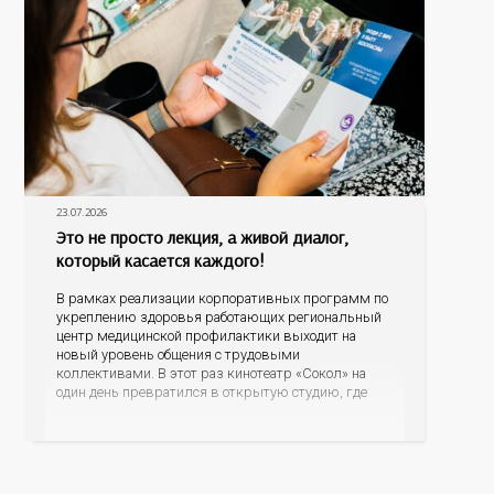
23.07.2026
Это не просто лекция, а живой диалог,
который касается каждого!
В рамках реализации корпоративных программ по
укреплению здоровья работающих региональный
центр медицинской профилактики выходит на
новый уровень общения с трудовыми
коллективами. В этот раз кинотеатр «Сокол» на
один день превратился в открытую студию, где
для сотрудников более 10 ведущих предприятий и
организаций области прошло интерактивное ток-
шоу «ВИЧ в деталях». На встречу с работниками
пришла настоящая