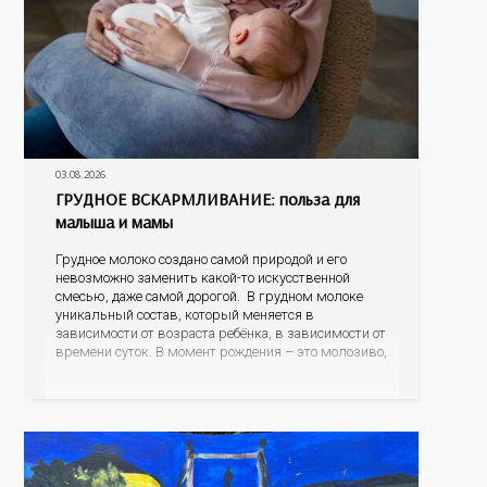
03.08.2026
ГРУДНОЕ ВСКАРМЛИВАНИЕ: польза для
малыша и мамы
Грудное молоко создано самой природой и его
невозможно заменить какой-то искусственной
смесью, даже самой дорогой. В грудном молоке
уникальный состав, который меняется в
зависимости от возраста ребёнка, в зависимости от
времени суток. В момент рождения – это молозиво,
а как малыш подрастает – меняется состав белков,
жиров, углеводов, иммунных компонентов,
антигенный состав. Только грудное молоко
содержит