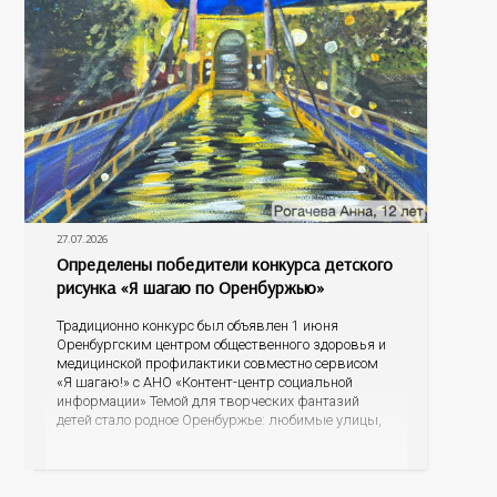
27.07.2026
Определены победители конкурса детского
рисунка «Я шагаю по Оренбуржью»
Традиционно конкурс был объявлен 1 июня
Оренбургским центром общественного здоровья и
медицинской профилактики совместно сервисом
«Я шагаю!» с АНО «Контент-центр социальной
информации» Темой для творческих фантазий
детей стало родное Оренбуржье: любимые улицы,
знаковые места, достопримечательности области И
эта тема оказалась для ребят весьма интересной.
На конкурс было прислано почти 400 рисунков из
разных уголков Оренбуржья. С огромной