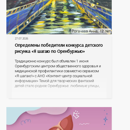
27.07.2026
Определены победители конкурса детского
рисунка «Я шагаю по Оренбуржью»
Традиционно конкурс был объявлен 1 июня
Оренбургским центром общественного здоровья и
медицинской профилактики совместно сервисом
«Я шагаю!» с АНО «Контент-центр социальной
информации» Темой для творческих фантазий
детей стало родное Оренбуржье: любимые улицы,
знаковые места, достопримечательности области И
эта тема оказалась для ребят весьма интересной.
На конкурс было прислано почти 400 рисунков из
разных уголков Оренбуржья. С огромной