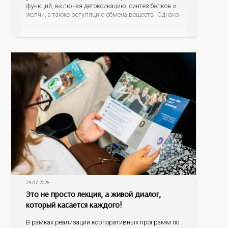
функций, включая детоксикацию, синтез белков и
желчи, а также регуляцию обмена веществ. Однако
ее заболевания, такие как неалкогольная жировая
болезнь печени (НАЖБП), цирроз и гепатиты
становятся все более распространенными. По
данным
23.07.2026
Это не просто лекция, а живой диалог,
который касается каждого!
В рамках реализации корпоративных программ по