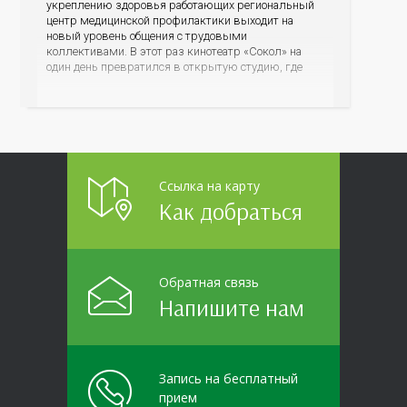
укреплению здоровья работающих региональный
центр медицинской профилактики выходит на
новый уровень общения с трудовыми
коллективами. В этот раз кинотеатр «Сокол» на
один день превратился в открытую студию, где
для сотрудников более 10 ведущих предприятий и
организаций области прошло интерактивное ток-
шоу «ВИЧ в деталях». На встречу с работниками
пришла настоящая
Ссылка на карту
Как добраться
Обратная связь
Напишите нам
Запись на бесплатный
прием