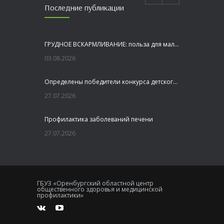
Последние публикации
ГРУДНОЕ ВСКАРМЛИВАНИЕ: польза для малыша и мамы
03.08.2026
Определены победители конкурса детского рисунка «Я шагаю по Оренбуржью»
27.07.2026
Профилактика заболеваний печени
27.07.2026
Это не просто лекция, а живой диалог, который касается каждого!
23.07.2026
ГБУЗ «Оренбургский областной центр
общественного здоровья и медицинской
Как сохранить здоровье головного мозга
профилактики»
20.07.2026