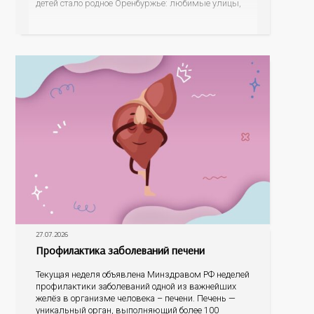
детей стало родное Оренбуржье: любимые улицы,
знаковые места, достопримечательности области И
эта тема оказалась для ребят весьма интересной.
На конкурс было прислано почти 400 рисунков из
разных уголков Оренбуржья. С огромной
27.07.2026
Профилактика заболеваний печени
Текущая неделя объявлена Минздравом РФ неделей
профилактики заболеваний одной из важнейших
желёз в организме человека – печени. Печень —
уникальный орган, выполняющий более 100