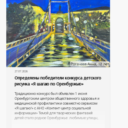
27.07.2026
Определены победители конкурса детского
рисунка «Я шагаю по Оренбуржью»
Традиционно конкурс был объявлен 1 июня
Оренбургским центром общественного здоровья и
медицинской профилактики совместно сервисом
«Я шагаю!» с АНО «Контент-центр социальной
информации» Темой для творческих фантазий
детей стало родное Оренбуржье: любимые улицы,
знаковые места, достопримечательности области И
эта тема оказалась для ребят весьма интересной.