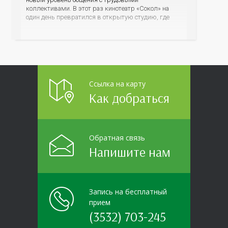
коллективами. В этот раз кинотеатр «Сокол» на
один день превратился в открытую студию, где
для сотрудников более 10 ведущих предприятий и
организаций области прошло интерактивное ток-
шоу «ВИЧ в деталях». На встречу с работниками
пришла настоящая
Ссылка на карту
Как добраться
Обратная связь
Напишите нам
Запись на бесплатный
прием
(3532) 703-245