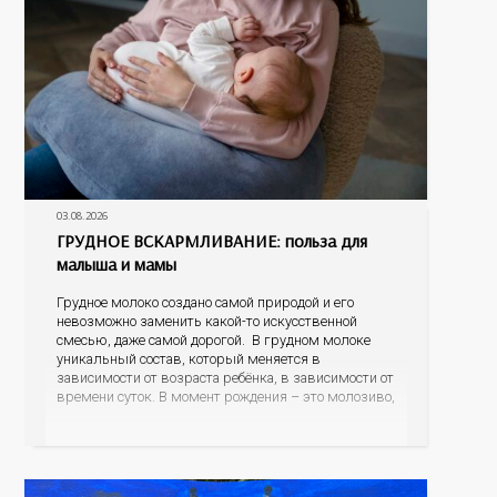
03.08.2026
ГРУДНОЕ ВСКАРМЛИВАНИЕ: польза для
малыша и мамы
Грудное молоко создано самой природой и его
невозможно заменить какой-то искусственной
смесью, даже самой дорогой. В грудном молоке
уникальный состав, который меняется в
зависимости от возраста ребёнка, в зависимости от
времени суток. В момент рождения – это молозиво,
а как малыш подрастает – меняется состав белков,
жиров, углеводов, иммунных компонентов,
антигенный состав. Только грудное молоко
содержит