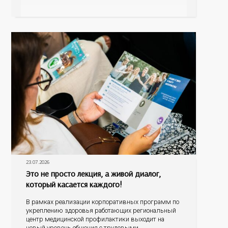
ее заболевания, такие как неалкогольная жировая
болезнь печени (НАЖБП), цирроз и гепатиты
становятся все более распространенными. По
данным
23.07.2026
Это не просто лекция, а живой диалог,
который касается каждого!
В рамках реализации корпоративных программ по
укреплению здоровья работающих региональный
центр медицинской профилактики выходит на
новый уровень общения с трудовыми