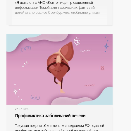
«Я шагаю!» с АНО «Контент-центр социальной
информации» Темой для творческих фантазий
детей стало родное Оренбуржье: любимые улицы,
знаковые места, достопримечательности области И
эта тема оказалась для ребят весьма интересной.
На конкурс было прислано почти 400 рисунков из
разных уголков Оренбуржья. С огромной
27.07.2026
Профилактика заболеваний печени
Текущая неделя объявлена Минздравом РФ неделей
профилактики заболеваний одной из важнейших