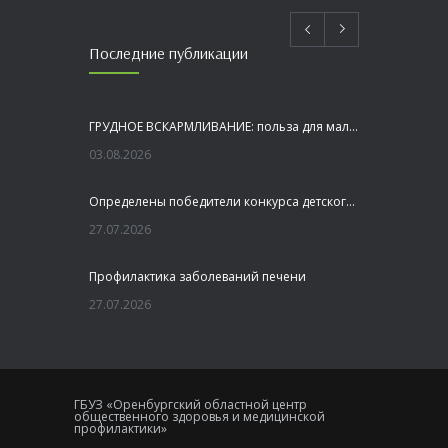
Последние публикации
ГРУДНОЕ ВСКАРМЛИВАНИЕ: польза для малыша и мамы
03.08.2026
Определены победители конкурса детского рисунка «Я шагаю по Оренбуржью»
27.07.2026
Профилактика заболеваний печени
27.07.2026
Это не просто лекция, а живой диалог, который касается каждого!
23.07.2026
ГБУЗ «Оренбургский областной центр
общественного здоровья и медицинской
Как сохранить здоровье головного мозга
профилактики»