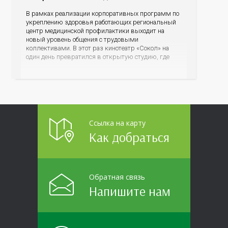
В рамках реализации корпоративных программ по
укреплению здоровья работающих региональный
центр медицинской профилактики выходит на
новый уровень общения с трудовыми
коллективами. В этот раз кинотеатр «Сокол» на
один день превратился в открытую студию, где
для сотрудников более 10 ведущих предприятий и
организаций области прошло интерактивное ток-
шоу «ВИЧ в деталях». На встречу с работниками
пришла настоящая
Ссылка на карту
Как добраться
Обратная связь
Напишите нам