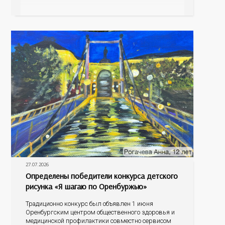
а как малыш подрастает – меняется состав белков,
жиров, углеводов, иммунных компонентов,
антигенный состав. Только грудное молоко
содержит
27.07.2026
Определены победители конкурса детского
рисунка «Я шагаю по Оренбуржью»
Традиционно конкурс был объявлен 1 июня
Оренбургским центром общественного здоровья и
медицинской профилактики совместно сервисом