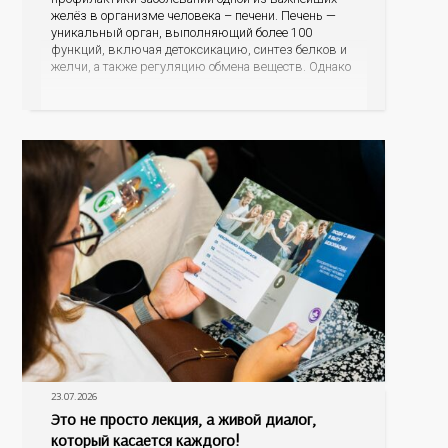
желёз в организме человека – печени. Печень —
уникальный орган, выполняющий более 100
функций, включая детоксикацию, синтез белков и
желчи, а также регуляцию обмена веществ. Однако
ее заболевания, такие как неалкогольная жировая
болезнь печени (НАЖБП), цирроз и гепатиты
становятся все более распространенными. По
данным
23.07.2026
Это не просто лекция, а живой диалог,
который касается каждого!