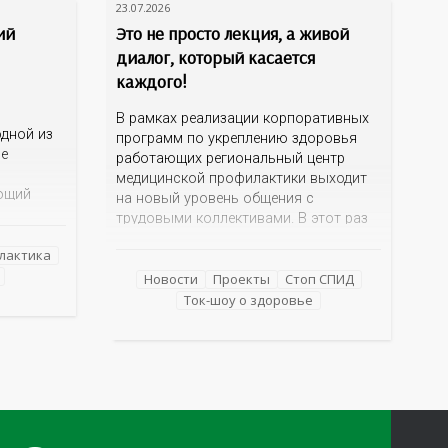
23.07.2026
ий
Это не просто лекция, а живой
диалог, который касается
каждого!
В рамках реализации корпоративных
дной из
программ по укреплению здоровья
ме
работающих региональный центр
медицинской профилактики выходит
ющий
на новый уровень общения с
трудовыми коллективами. В этот раз
 и желчи,
кинотеатр «Сокол» на один день
еществ.
лактика
превратился в открытую студию, где
е как
для сотрудников более 10 ведущих
Новости
Проекты
Стоп СПИД
езнь
предприятий и организаций области
Ток-шоу о здоровье
епатиты
прошло интерактивное ток-шоу «ВИЧ в
деталях». На встречу с работниками
нным
пришла настоящая