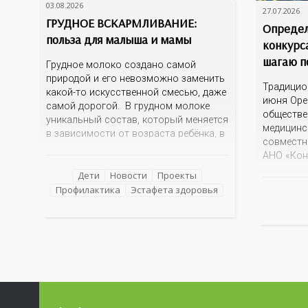
03.08.2026
27.07.2026
ГРУДНОЕ ВСКАРМЛИВАНИЕ:
Определ
польза для малыша и мамы
конкурс
шагаю п
Грудное молоко создано самой
природой и его невозможно заменить
Традицио
какой-то искусственной смесью, даже
июня Оре
самой дорогой. В грудном молоке
обществе
уникальный состав, который меняется
медицинс
в зависимости от возраста ребёнка, в
совместн
зависимости от времени суток. В
АНО «Кон
момент рождения – это молозиво, а
информац
как малыш подрастает – меняется
Дети
Новости
Проекты
фантазий
состав белков, жиров, углеводов,
Профилактика
Эстафета здоровья
Оренбурж
иммунных компонентов, антигенный
знаковые
состав. Только грудное молоко
достопри
содержит
эта тема 
интересн
прислано
разных у
огромно