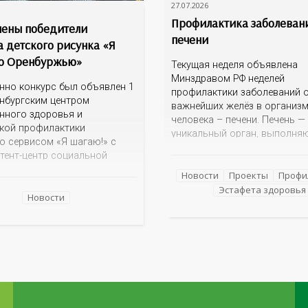
27.07.2026
Профилактика заболеван
ены победители
печени
а детского рисунка «Я
о Оренбуржью»
Текущая неделя объявлена
Минздравом РФ неделей
нно конкурс был объявлен 1
профилактики заболеваний о
нбургским центром
важнейших желёз в организ
нного здоровья и
человека – печени. Печень —
кой профилактики
уникальный орган, выполня
о сервисом «Я шагаю!» с
более 100 функций, включая
тент-центр социальной
детоксикацию, синтез белков
ии» Темой для творческих
а также регуляцию обмена в
Новости
Проекты
Профи
 детей стало родное
Однако ее заболевания, таки
Эстафета здоровья
ье: любимые улицы,
Новости
неалкогольная жировая бол
 места,
печени (НАЖБП), цирроз и г
мечательности области И
становятся все более
оказалась для ребят весьма
распространенными. По да
ой. На конкурс было
 почти 400 рисунков из
голков Оренбуржья. С
й