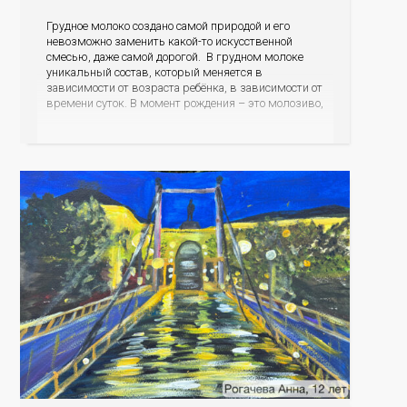
Грудное молоко создано самой природой и его
невозможно заменить какой-то искусственной
смесью, даже самой дорогой. В грудном молоке
уникальный состав, который меняется в
зависимости от возраста ребёнка, в зависимости от
времени суток. В момент рождения – это молозиво,
а как малыш подрастает – меняется состав белков,
жиров, углеводов, иммунных компонентов,
антигенный состав. Только грудное молоко
содержит