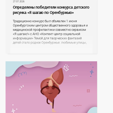
27.07.2026
Определены победители конкурса детского
рисунка «Я шагаю по Оренбуржью»
Традиционно конкурс был объявлен 1 июня
Оренбургским центром общественного здоровья и
медицинской профилактики совместно сервисом
«Я шагаю!» с АНО «Контент-центр социальной
информации» Темой для творческих фантазий
детей стало родное Оренбуржье: любимые улицы,
знаковые места, достопримечательности области И
эта тема оказалась для ребят весьма интересной.
На конкурс было прислано почти 400 рисунков из
разных уголков Оренбуржья. С огромной