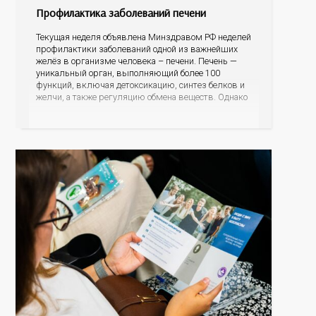
Профилактика заболеваний печени
Текущая неделя объявлена Минздравом РФ неделей
профилактики заболеваний одной из важнейших
желёз в организме человека – печени. Печень —
уникальный орган, выполняющий более 100
функций, включая детоксикацию, синтез белков и
желчи, а также регуляцию обмена веществ. Однако
ее заболевания, такие как неалкогольная жировая
болезнь печени (НАЖБП), цирроз и гепатиты
становятся все более распространенными. По
данным