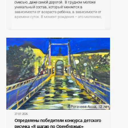
смесью, даже самой дорогой. В грудном молоке
уникальный состав, который меняется в
зависимости от возраста ребёнка, в зависимости от
времени суток. В момент рождения – это молозиво,
а как малыш подрастает – меняется состав белков,
жиров, углеводов, иммунных компонентов,
антигенный состав. Только грудное молоко
содержит
27.07.2026
Определены победители конкурса детского
рисунка «Я шагаю по Оренбуржью»