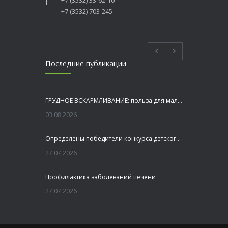
+7 (3532) 33-62-10
+7 (3532) 703-245
Последние публикации
ГРУДНОЕ ВСКАРМЛИВАНИЕ: польза для малыша и мамы
03.08.2026
Определены победители конкурса детского рисунка «Я шагаю по Оренбуржью»
27.07.2026
Профилактика заболеваний печени
27.07.2026
Это не просто лекция, а живой диалог, который касается каждого!