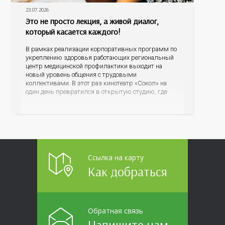
23.07.2026
Это не просто лекция, а живой диалог,
который касается каждого!
В рамках реализации корпоративных программ по
укреплению здоровья работающих региональный
центр медицинской профилактики выходит на
новый уровень общения с трудовыми
коллективами. В этот раз кинотеатр «Сокол» на
один день превратился в открытую студию, где
для сотрудников более 10 ведущих предприятий и
организаций области прошло интерактивное ток-
шоу «ВИЧ в деталях». На встречу с работниками
пришла настоящая
Ссылка на карту
Как добраться
Обратная связь
Напишите нам