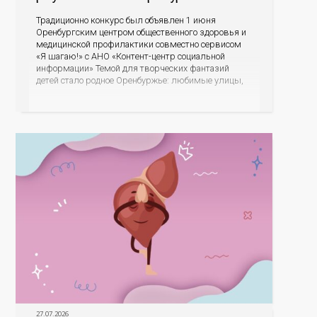
Традиционно конкурс был объявлен 1 июня
Оренбургским центром общественного здоровья и
медицинской профилактики совместно сервисом
«Я шагаю!» с АНО «Контент-центр социальной
информации» Темой для творческих фантазий
детей стало родное Оренбуржье: любимые улицы,
знаковые места, достопримечательности области И
эта тема оказалась для ребят весьма интересной.
На конкурс было прислано почти 400 рисунков из
разных уголков Оренбуржья. С огромной
27.07.2026