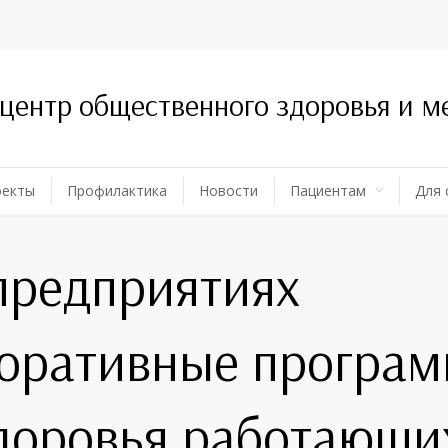
 центр общественного здоровья и 
оекты
Профилактика
Новости
Пациентам
Для 
предприятиях
поративные програ
доровья работающи