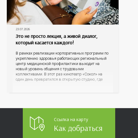
23.07.2026
Это не просто лекция, а живой диалог,
который касается каждого!
В рамках реализации корпоративных программ по
укреплению здоровья работающих региональный
центр медицинской профилактики выходит на
новый уровень общения с трудовыми
коллективами. В этот раз кинотеатр «Сокол» на
один день превратился в открытую студию, где
для сотрудников более 10 ведущих предприятий и
организаций области прошло интерактивное ток-
шоу «ВИЧ в деталях». На встречу с работниками
пришла настоящая
Ссылка на карту
Как добраться