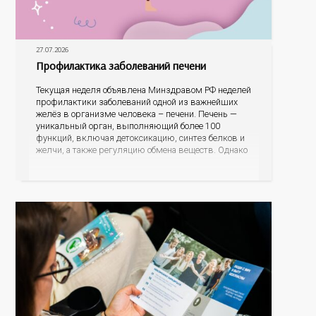
27.07.2026
Профилактика заболеваний печени
Текущая неделя объявлена Минздравом РФ неделей
профилактики заболеваний одной из важнейших
желёз в организме человека – печени. Печень —
уникальный орган, выполняющий более 100
функций, включая детоксикацию, синтез белков и
желчи, а также регуляцию обмена веществ. Однако
ее заболевания, такие как неалкогольная жировая
болезнь печени (НАЖБП), цирроз и гепатиты
становятся все более распространенными. По
данным