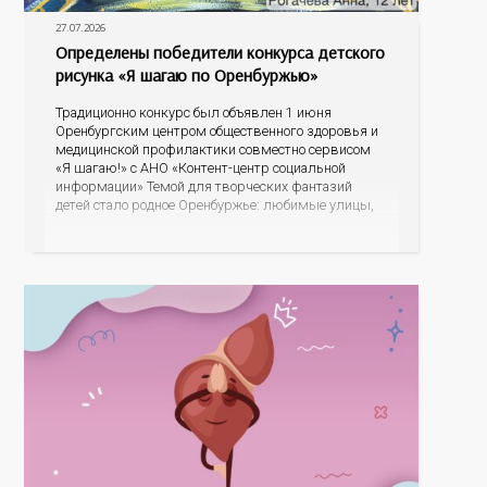
27.07.2026
Определены победители конкурса детского
рисунка «Я шагаю по Оренбуржью»
Традиционно конкурс был объявлен 1 июня
Оренбургским центром общественного здоровья и
медицинской профилактики совместно сервисом
«Я шагаю!» с АНО «Контент-центр социальной
информации» Темой для творческих фантазий
детей стало родное Оренбуржье: любимые улицы,
знаковые места, достопримечательности области И
эта тема оказалась для ребят весьма интересной.
На конкурс было прислано почти 400 рисунков из
разных уголков Оренбуржья. С огромной