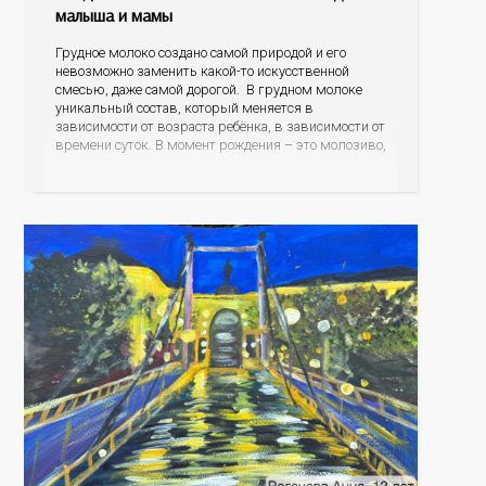
малыша и мамы
Грудное молоко создано самой природой и его
невозможно заменить какой-то искусственной
смесью, даже самой дорогой. В грудном молоке
уникальный состав, который меняется в
зависимости от возраста ребёнка, в зависимости от
времени суток. В момент рождения – это молозиво,
а как малыш подрастает – меняется состав белков,
жиров, углеводов, иммунных компонентов,
антигенный состав. Только грудное молоко
содержит