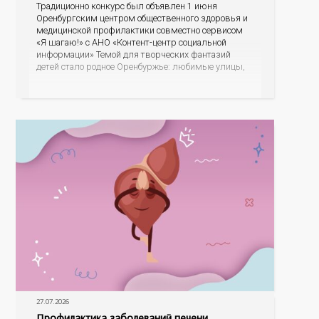
Традиционно конкурс был объявлен 1 июня
Оренбургским центром общественного здоровья и
медицинской профилактики совместно сервисом
«Я шагаю!» с АНО «Контент-центр социальной
информации» Темой для творческих фантазий
детей стало родное Оренбуржье: любимые улицы,
знаковые места, достопримечательности области И
эта тема оказалась для ребят весьма интересной.
На конкурс было прислано почти 400 рисунков из
разных уголков Оренбуржья. С огромной
27.07.2026
Профилактика заболеваний печени