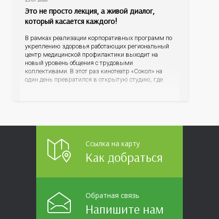
Это не просто лекция, а живой диалог,
который касается каждого!
В рамках реализации корпоративных программ по
укреплению здоровья работающих региональный
центр медицинской профилактики выходит на
новый уровень общения с трудовыми
коллективами. В этот раз кинотеатр «Сокол» на
один день превратился в открытую студию, где
для сотрудников более 10 ведущих предприятий и
организаций области прошло интерактивное ток-
шоу «ВИЧ в деталях». На встречу с работниками
пришла настоящая
Ссылка на карту
Как добраться
Обратная связь
Напишите нам