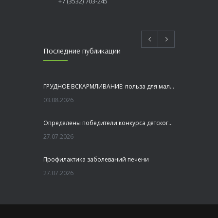
+7 (3532) 703-245
Последние публикации
ГРУДНОЕ ВСКАРМЛИВАНИЕ: польза для малыша и мамы
03.08.2026
Определены победители конкурса детского рисунка «Я шагаю по Оренбуржью»
27.07.2026
Профилактика заболеваний печени
27.07.2026
Это не просто лекция, а живой диалог, который касается каждого!
23.07.2026