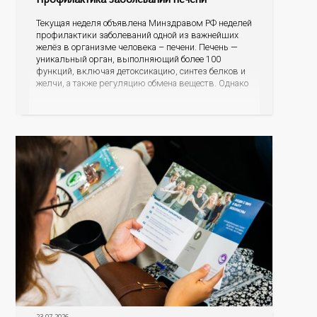
Текущая неделя объявлена Минздравом РФ неделей
профилактики заболеваний одной из важнейших
желёз в организме человека – печени. Печень —
уникальный орган, выполняющий более 100
функций, включая детоксикацию, синтез белков и
желчи, а также регуляцию обмена веществ. Однако
ее заболевания, такие как неалкогольная жировая
болезнь печени (НАЖБП), цирроз и гепатиты
становятся все более распространенными. По
данным
23.07.2026