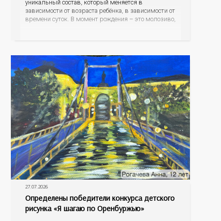
уникальный состав, который меняется в
зависимости от возраста ребёнка, в зависимости от
времени суток. В момент рождения – это молозиво,
а как малыш подрастает – меняется состав белков,
жиров, углеводов, иммунных компонентов,
антигенный состав. Только грудное молоко
содержит
27.07.2026
Определены победители конкурса детского
рисунка «Я шагаю по Оренбуржью»