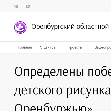
Оренбургский областной
Главная
О центре
Проекты
Видеопр
Определены побе
детского рисунк
Оренбуржью»