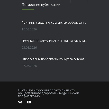
Последние публикации
Причины сердечно-сосудистых заболеваний
10.08.2026
ГРУДНОЕ ВСКАРМЛИВАНИЕ: польза для малыша и мамы
03.08.2026
Определены победители конкурса детского рисунка «Я шагаю по Оренбуржью»
27.07.2026
Профилактика заболеваний печени
27.07.2026
ГБУЗ «Оренбургский областной центр
общественного здоровья и медицинской
Это не просто лекция, а живой диалог, который касается каждого!
профилактики»
23.07.2026