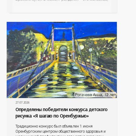
а как малыш подрастает – меняется состав белков,
жиров, углеводов, иммунных компонентов,
антигенный состав. Только грудное молоко
содержит
27.07.2026
Определены победители конкурса детского
рисунка «Я шагаю по Оренбуржью»
Традиционно конкурс был объявлен 1 июня
Оренбургским центром общественного здоровья и