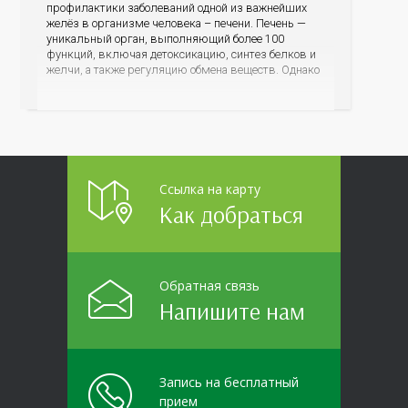
профилактики заболеваний одной из важнейших
желёз в организме человека – печени. Печень —
уникальный орган, выполняющий более 100
функций, включая детоксикацию, синтез белков и
желчи, а также регуляцию обмена веществ. Однако
ее заболевания, такие как неалкогольная жировая
болезнь печени (НАЖБП), цирроз и гепатиты
становятся все более распространенными. По
данным
Ссылка на карту
Как добраться
Обратная связь
Напишите нам
Запись на бесплатный
прием