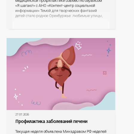
медицинской профилактики совместно сервисом
«Я шагаю!» с АНО «Контент-центр социальной
информации» Темой для творческих фантазий
детей стало родное Оренбуржье: любимые улицы,
знаковые места, достопримечательности области И
эта тема оказалась для ребят весьма интересной.
На конкурс было прислано почти 400 рисунков из
разных уголков Оренбуржья. С огромной
27.07.2026
Профилактика заболеваний печени
Текущая неделя объявлена Минздравом РФ неделей