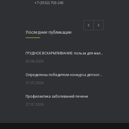
+7 (3532) 703-245
Последние публикации
ГРУДНОЕ ВСКАРМЛИВАНИЕ: польза для малыша и мамы
03.08.2026
Определены победители конкурса детского рисунка «Я шагаю по Оренбуржью»
27.07.2026
Профилактика заболеваний печени
27.07.2026
Это не просто лекция, а живой диалог, который касается каждого!
23.07.2026