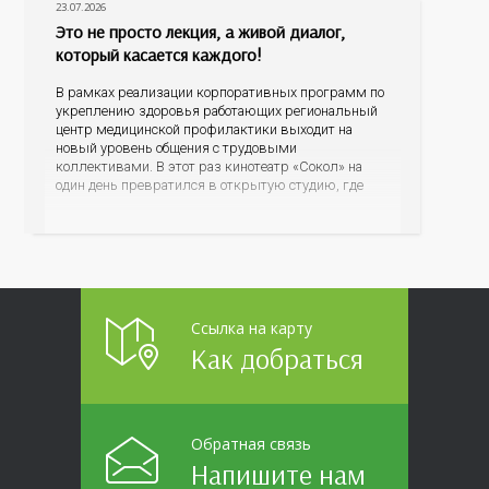
23.07.2026
Это не просто лекция, а живой диалог,
который касается каждого!
В рамках реализации корпоративных программ по
укреплению здоровья работающих региональный
центр медицинской профилактики выходит на
новый уровень общения с трудовыми
коллективами. В этот раз кинотеатр «Сокол» на
один день превратился в открытую студию, где
для сотрудников более 10 ведущих предприятий и
организаций области прошло интерактивное ток-
шоу «ВИЧ в деталях». На встречу с работниками
пришла настоящая
Ссылка на карту
Как добраться
Обратная связь
Напишите нам