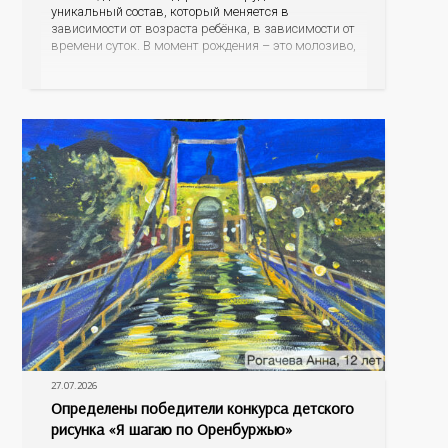
уникальный состав, который меняется в
зависимости от возраста ребёнка, в зависимости от
времени суток. В момент рождения – это молозиво,
а как малыш подрастает – меняется состав белков,
жиров, углеводов, иммунных компонентов,
антигенный состав. Только грудное молоко
содержит
27.07.2026
Определены победители конкурса детского
рисунка «Я шагаю по Оренбуржью»