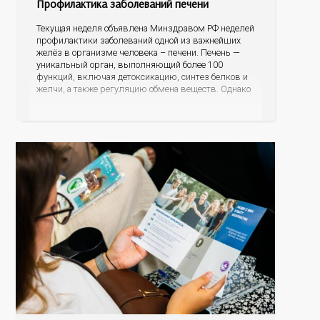
Профилактика заболеваний печени
Текущая неделя объявлена Минздравом РФ неделей
профилактики заболеваний одной из важнейших
желёз в организме человека – печени. Печень —
уникальный орган, выполняющий более 100
функций, включая детоксикацию, синтез белков и
желчи, а также регуляцию обмена веществ. Однако
ее заболевания, такие как неалкогольная жировая
болезнь печени (НАЖБП), цирроз и гепатиты
становятся все более распространенными. По
данным