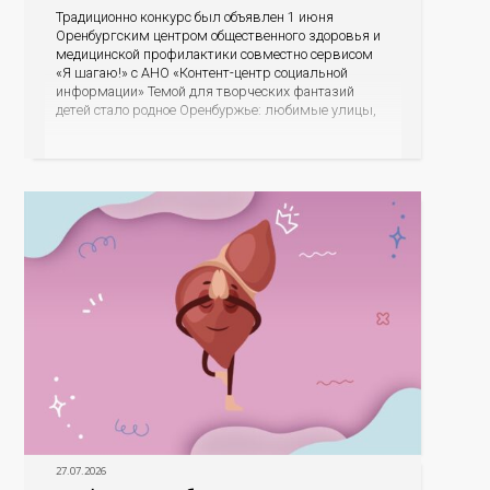
Традиционно конкурс был объявлен 1 июня
Оренбургским центром общественного здоровья и
медицинской профилактики совместно сервисом
«Я шагаю!» с АНО «Контент-центр социальной
информации» Темой для творческих фантазий
детей стало родное Оренбуржье: любимые улицы,
знаковые места, достопримечательности области И
эта тема оказалась для ребят весьма интересной.
На конкурс было прислано почти 400 рисунков из
разных уголков Оренбуржья. С огромной
27.07.2026