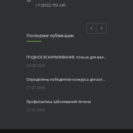
+7 (3532) 703-245
Последние публикации
ГРУДНОЕ ВСКАРМЛИВАНИЕ: польза для малыша и мамы
03.08.2026
Определены победители конкурса детского рисунка «Я шагаю по Оренбуржью»
27.07.2026
Профилактика заболеваний печени
27.07.2026
Это не просто лекция, а живой диалог, который касается каждого!
23.07.2026