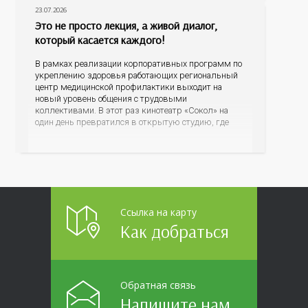
23.07.2026
Это не просто лекция, а живой диалог,
который касается каждого!
В рамках реализации корпоративных программ по
укреплению здоровья работающих региональный
центр медицинской профилактики выходит на
новый уровень общения с трудовыми
коллективами. В этот раз кинотеатр «Сокол» на
один день превратился в открытую студию, где
для сотрудников более 10 ведущих предприятий и
организаций области прошло интерактивное ток-
шоу «ВИЧ в деталях». На встречу с работниками
пришла настоящая
Ссылка на карту
Как добраться
Обратная связь
Напишите нам