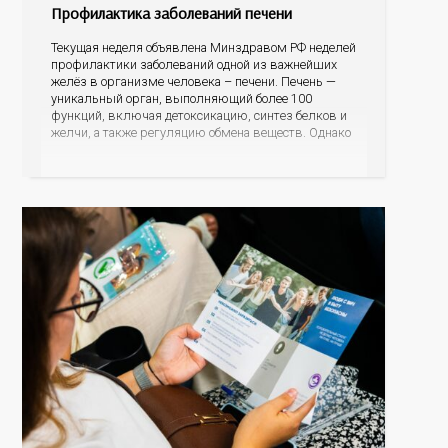
Профилактика заболеваний печени
Текущая неделя объявлена Минздравом РФ неделей
профилактики заболеваний одной из важнейших
желёз в организме человека – печени. Печень —
уникальный орган, выполняющий более 100
функций, включая детоксикацию, синтез белков и
желчи, а также регуляцию обмена веществ. Однако
ее заболевания, такие как неалкогольная жировая
болезнь печени (НАЖБП), цирроз и гепатиты
становятся все более распространенными. По
данным