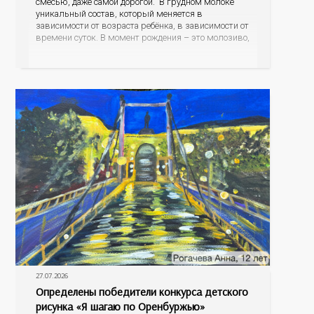
смесью, даже самой дорогой. В грудном молоке
уникальный состав, который меняется в
зависимости от возраста ребёнка, в зависимости от
времени суток. В момент рождения – это молозиво,
а как малыш подрастает – меняется состав белков,
жиров, углеводов, иммунных компонентов,
антигенный состав. Только грудное молоко
содержит
27.07.2026
Определены победители конкурса детского
рисунка «Я шагаю по Оренбуржью»