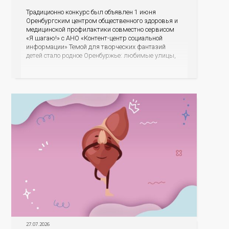
Традиционно конкурс был объявлен 1 июня
Оренбургским центром общественного здоровья и
медицинской профилактики совместно сервисом
«Я шагаю!» с АНО «Контент-центр социальной
информации» Темой для творческих фантазий
детей стало родное Оренбуржье: любимые улицы,
знаковые места, достопримечательности области И
эта тема оказалась для ребят весьма интересной.
На конкурс было прислано почти 400 рисунков из
разных уголков Оренбуржья. С огромной
27.07.2026