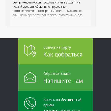
центр медицинской профилактики выходит на
новый уровень общения с трудовыми
коллективами. В этот раз кинотеатр «Сокол» на
один день превратился в открытую студию, где
для сотрудников более 10 ведущих предприятий и
организаций области прошло интерактивное ток-
шоу «ВИЧ в деталях». На встречу с работниками
пришла настоящая
Ссылка на карту
Как добраться
Обратная связь
Напишите нам
Запись на бесплатный
прием