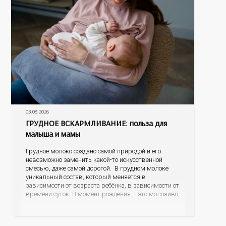
03.08.2026
ГРУДНОЕ ВСКАРМЛИВАНИЕ: польза для
малыша и мамы
Грудное молоко создано самой природой и его
невозможно заменить какой-то искусственной
смесью, даже самой дорогой. В грудном молоке
уникальный состав, который меняется в
зависимости от возраста ребёнка, в зависимости от
времени суток. В момент рождения – это молозиво,
а как малыш подрастает – меняется состав белков,
жиров, углеводов, иммунных компонентов,
антигенный состав. Только грудное молоко