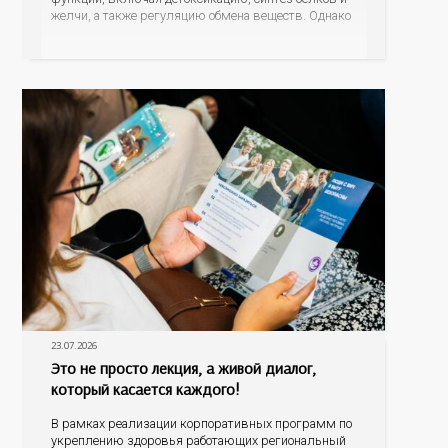
желчи, а также регуляцию обмена веществ. Однако
ее заболевания, такие как неалкогольная жировая
болезнь печени (НАЖБП), цирроз и гепатиты
становятся все более распространенными. По
данным
23.07.2026
Это не просто лекция, а живой диалог,
который касается каждого!
В рамках реализации корпоративных программ по
укреплению здоровья работающих региональный