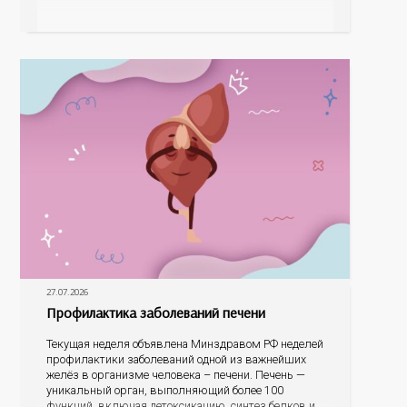
знаковые места, достопримечательности области И
эта тема оказалась для ребят весьма интересной.
На конкурс было прислано почти 400 рисунков из
разных уголков Оренбуржья. С огромной
27.07.2026
Профилактика заболеваний печени
Текущая неделя объявлена Минздравом РФ неделей
профилактики заболеваний одной из важнейших
желёз в организме человека – печени. Печень —
уникальный орган, выполняющий более 100
функций, включая детоксикацию, синтез белков и