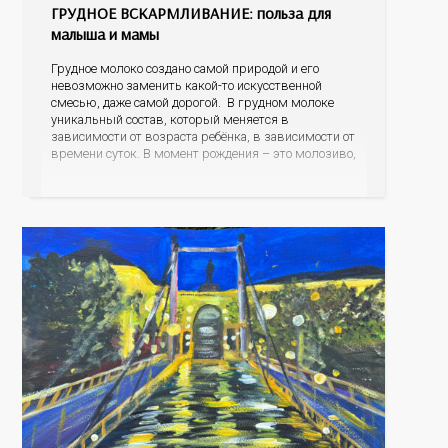
ГРУДНОЕ ВСКАРМЛИВАНИЕ: польза для
малыша и мамы
Грудное молоко создано самой природой и его
невозможно заменить какой-то искусственной
смесью, даже самой дорогой. В грудном молоке
уникальный состав, который меняется в
зависимости от возраста ребёнка, в зависимости от
времени суток. В момент рождения – это молозиво,
а как малыш подрастает – меняется состав белков,
жиров, углеводов, иммунных компонентов,
антигенный состав. Только грудное молоко
содержит