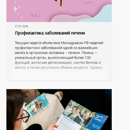
27.07.2026
Профилактика заболеваний печени
Текущая неделя объявлена Минздравом РФ неделей
профилактики заболеваний одной из важнейших
желёз в организме человека – печени. Печень —
уникальный орган, выполняющий более 100
функций, включая детоксикацию, синтез белков и
желчи, а также регуляцию обмена веществ. Однако
ее заболевания, такие как неалкогольная жировая
болезнь печени (НАЖБП), цирроз и гепатиты
становятся все более распространенными. По
данным