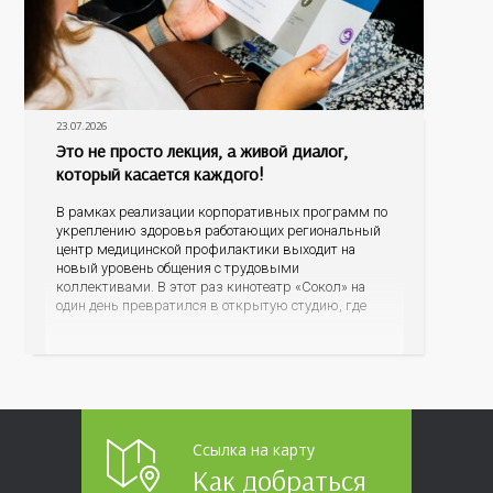
23.07.2026
Это не просто лекция, а живой диалог,
который касается каждого!
В рамках реализации корпоративных программ по
укреплению здоровья работающих региональный
центр медицинской профилактики выходит на
новый уровень общения с трудовыми
коллективами. В этот раз кинотеатр «Сокол» на
один день превратился в открытую студию, где
для сотрудников более 10 ведущих предприятий и
организаций области прошло интерактивное ток-
шоу «ВИЧ в деталях». На встречу с работниками
пришла настоящая
Ссылка на карту
Как добраться