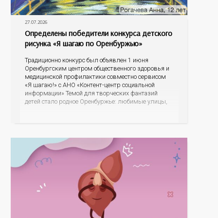
27.07.2026
Определены победители конкурса детского
рисунка «Я шагаю по Оренбуржью»
Традиционно конкурс был объявлен 1 июня
Оренбургским центром общественного здоровья и
медицинской профилактики совместно сервисом
«Я шагаю!» с АНО «Контент-центр социальной
информации» Темой для творческих фантазий
детей стало родное Оренбуржье: любимые улицы,
знаковые места, достопримечательности области И
эта тема оказалась для ребят весьма интересной.
На конкурс было прислано почти 400 рисунков из
разных уголков Оренбуржья. С огромной