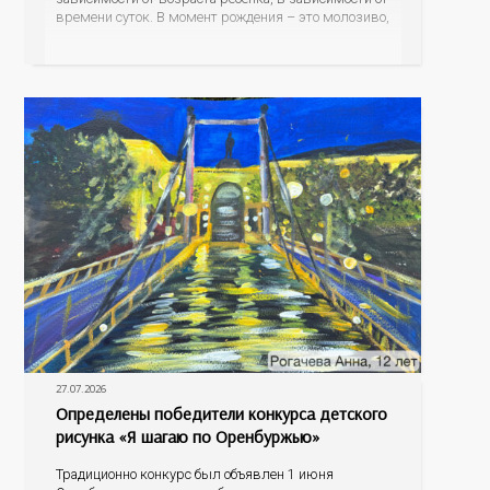
времени суток. В момент рождения – это молозиво,
а как малыш подрастает – меняется состав белков,
жиров, углеводов, иммунных компонентов,
антигенный состав. Только грудное молоко
содержит
27.07.2026
Определены победители конкурса детского
рисунка «Я шагаю по Оренбуржью»
Традиционно конкурс был объявлен 1 июня