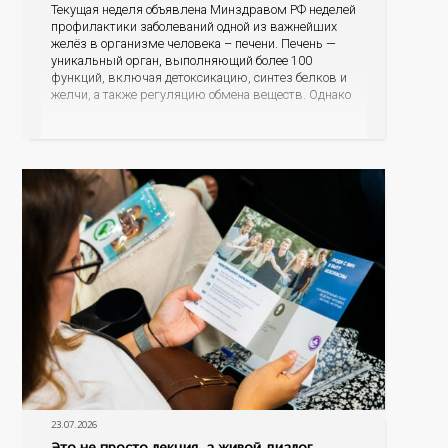
Текущая неделя объявлена Минздравом РФ неделей
профилактики заболеваний одной из важнейших
желёз в организме человека – печени. Печень —
уникальный орган, выполняющий более 100
функций, включая детоксикацию, синтез белков и
желчи, а также регуляцию обмена веществ. Однако
ее заболевания, такие как неалкогольная жировая
болезнь печени (НАЖБП), цирроз и гепатиты
становятся все более распространенными. По
данным
23.07.2026
Это не просто лекция, а живой диалог,