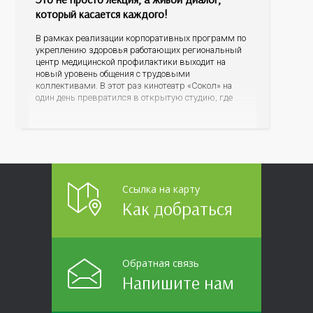
который касается каждого!
В рамках реализации корпоративных программ по
укреплению здоровья работающих региональный
центр медицинской профилактики выходит на
новый уровень общения с трудовыми
коллективами. В этот раз кинотеатр «Сокол» на
один день превратился в открытую студию, где
для сотрудников более 10 ведущих предприятий и
организаций области прошло интерактивное ток-
шоу «ВИЧ в деталях». На встречу с работниками
пришла настоящая
Ссылка на карту
Как добраться
Обратная связь
Напишите нам