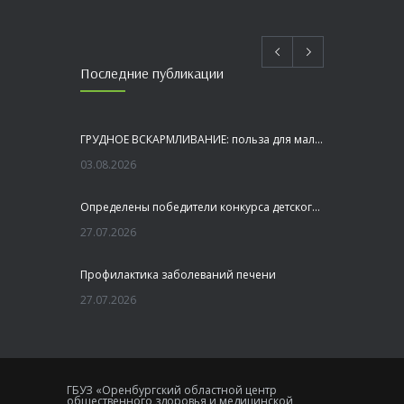
Последние публикации
ГРУДНОЕ ВСКАРМЛИВАНИЕ: польза для малыша и мамы
03.08.2026
Определены победители конкурса детского рисунка «Я шагаю по Оренбуржью»
27.07.2026
Профилактика заболеваний печени
27.07.2026
Это не просто лекция, а живой диалог, который касается каждого!
23.07.2026
ГБУЗ «Оренбургский областной центр
общественного здоровья и медицинской