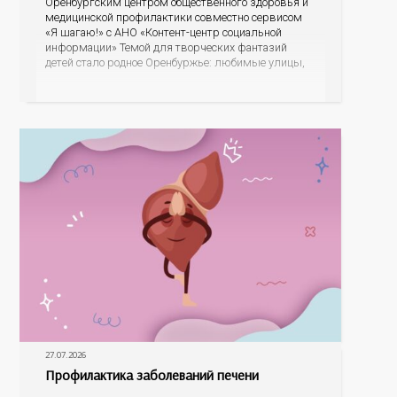
Оренбургским центром общественного здоровья и
медицинской профилактики совместно сервисом
«Я шагаю!» с АНО «Контент-центр социальной
информации» Темой для творческих фантазий
детей стало родное Оренбуржье: любимые улицы,
знаковые места, достопримечательности области И
эта тема оказалась для ребят весьма интересной.
На конкурс было прислано почти 400 рисунков из
разных уголков Оренбуржья. С огромной
27.07.2026
Профилактика заболеваний печени