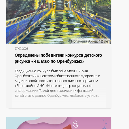
27.07.2026
Определены победители конкурса детского
рисунка «Я шагаю по Оренбуржью»
Традиционно конкурс был объявлен 1 июня
Оренбургским центром общественного здоровья и
медицинской профилактики совместно сервисом
«Я шагаю!» с АНО «Контент-центр социальной
информации» Темой для творческих фантазий
детей стало родное Оренбуржье: любимые улицы,
знаковые места, достопримечательности области И
эта тема оказалась для ребят весьма интересной.
На конкурс было прислано почти 400 рисунков из
разных уголков Оренбуржья. С огромной