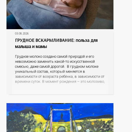
03.08.2026
ГРУДНОЕ ВСКАРМЛИВАНИЕ: польза для
малыша и мамы
Грудное молоко создано самой природой и его
невозможно заменить какой-то искусственной
смесью, даже самой дорогой. В грудном молоке
уникальный состав, который меняется в
зависимости от возраста ребёнка, в зависимости от
времени суток. В момент рождения – это молозиво,
а как малыш подрастает – меняется состав белков,
жиров, углеводов, иммунных компонентов,
антигенный состав. Только грудное молоко
содержит