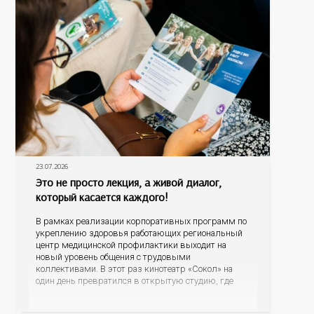
23.07.2026
Это не просто лекция, а живой диалог,
который касается каждого!
В рамках реализации корпоративных программ по
укреплению здоровья работающих региональный
центр медицинской профилактики выходит на
новый уровень общения с трудовыми
коллективами. В этот раз кинотеатр «Сокол» на
один день превратился в открытую студию, где
для сотрудников более 10 ведущих предприятий и
организаций области прошло интерактивное ток-