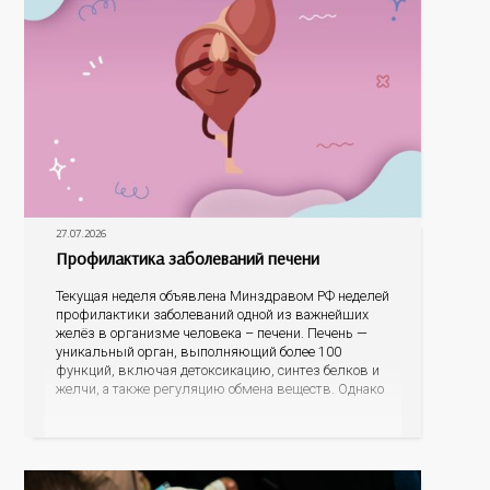
27.07.2026
Профилактика заболеваний печени
Текущая неделя объявлена Минздравом РФ неделей
профилактики заболеваний одной из важнейших
желёз в организме человека – печени. Печень —
уникальный орган, выполняющий более 100
функций, включая детоксикацию, синтез белков и
желчи, а также регуляцию обмена веществ. Однако
ее заболевания, такие как неалкогольная жировая
болезнь печени (НАЖБП), цирроз и гепатиты
становятся все более распространенными. По
данным