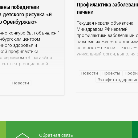
Профилактика заболеван
ены победители
печени
а детского рисунка «Я
о Оренбуржью»
Текущая неделя объявлена
Минздравом РФ неделей
нно конкурс был объявлен 1
профилактики заболеваний о
нбургским центром
важнейших желёз в организ
нного здоровья и
человека – печени. Печень —
кой профилактики
уникальный орган, выполня
о сервисом «Я шагаю!» с
более 100 функций, включая
тент-центр социальной
детоксикацию, синтез белков
ии» Темой для творческих
а также регуляцию обмена в
Новости
Проекты
Профи
 детей стало родное
Однако ее заболевания, таки
Эстафета здоровья
ье: любимые улицы,
Новости
неалкогольная жировая бол
 места,
печени (НАЖБП), цирроз и г
мечательности области И
становятся все более
оказалась для ребят весьма
распространенными. По да
ой. На конкурс было
 почти 400 рисунков из
голков Оренбуржья. С
й
Обратная связь