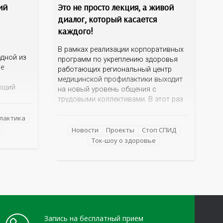
ий
Это не просто лекция, а живой
диалог, который касается
каждого!
В рамках реализации корпоративных
дной из
программ по укреплению здоровья
ме
работающих региональный центр
медицинской профилактики выходит
ющий
на новый уровень общения с
трудовыми коллективами. В этот раз
 и желчи,
кинотеатр «Сокол» на один день
еществ.
лактика
превратился в открытую студию, где
е как
для сотрудников более 10 ведущих
Новости
Проекты
Стоп СПИД
езнь
предприятий и организаций области
Ток-шоу о здоровье
епатиты
прошло интерактивное ток-шоу «ВИЧ в
деталях». На встречу с работниками
нным
пришла настоящая
Запись на бесплатный прием