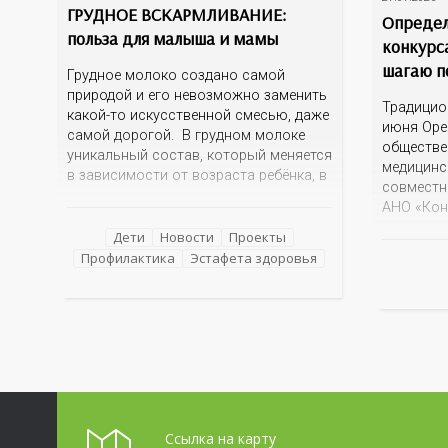
ГРУДНОЕ ВСКАРМЛИВАНИЕ:
Определ
польза для малыша и мамы
конкурс
шагаю п
Грудное молоко создано самой
природой и его невозможно заменить
Традицио
какой-то искусственной смесью, даже
июня Оре
самой дорогой. В грудном молоке
обществе
уникальный состав, который меняется
медицинс
в зависимости от возраста ребёнка, в
совместн
зависимости от времени суток. В
АНО «Кон
момент рождения – это молозиво, а
информац
как малыш подрастает – меняется
Дети
Новости
Проекты
фантазий
состав белков, жиров, углеводов,
Профилактика
Эстафета здоровья
Оренбурж
иммунных компонентов, антигенный
знаковые
состав. Только грудное молоко
достопри
содержит
эта тема 
интересн
прислано
разных у
огромно
Ссылка на карту