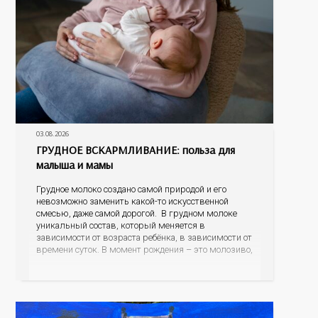
03.08.2026
ГРУДНОЕ ВСКАРМЛИВАНИЕ: польза для
малыша и мамы
Грудное молоко создано самой природой и его
невозможно заменить какой-то искусственной
смесью, даже самой дорогой. В грудном молоке
уникальный состав, который меняется в
зависимости от возраста ребёнка, в зависимости от
времени суток. В момент рождения – это молозиво,
а как малыш подрастает – меняется состав белков,
жиров, углеводов, иммунных компонентов,
антигенный состав. Только грудное молоко
содержит