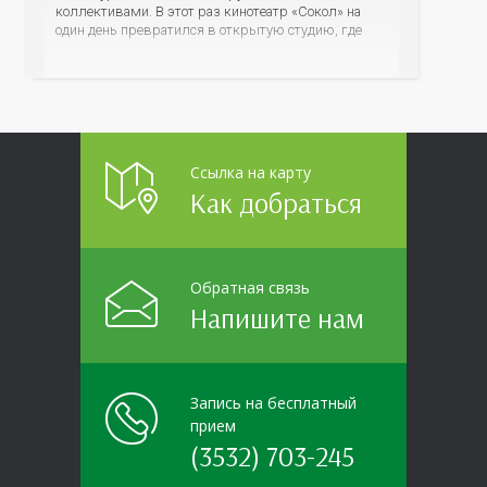
коллективами. В этот раз кинотеатр «Сокол» на
один день превратился в открытую студию, где
для сотрудников более 10 ведущих предприятий и
организаций области прошло интерактивное ток-
шоу «ВИЧ в деталях». На встречу с работниками
пришла настоящая
Ссылка на карту
Как добраться
Обратная связь
Напишите нам
Запись на бесплатный
прием
(3532) 703-245