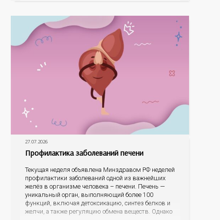
На конкурс было прислано почти 400 рисунков из
разных уголков Оренбуржья. С огромной
27.07.2026
Профилактика заболеваний печени
Текущая неделя объявлена Минздравом РФ неделей
профилактики заболеваний одной из важнейших
желёз в организме человека – печени. Печень —
уникальный орган, выполняющий более 100
функций, включая детоксикацию, синтез белков и
желчи, а также регуляцию обмена веществ. Однако
ее заболевания, такие как неалкогольная жировая