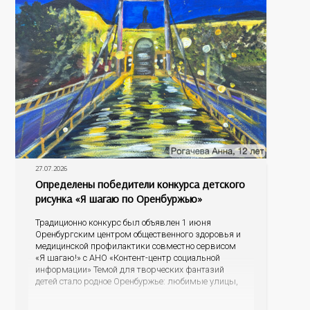
27.07.2026
Определены победители конкурса детского
рисунка «Я шагаю по Оренбуржью»
Традиционно конкурс был объявлен 1 июня
Оренбургским центром общественного здоровья и
медицинской профилактики совместно сервисом
«Я шагаю!» с АНО «Контент-центр социальной
информации» Темой для творческих фантазий
детей стало родное Оренбуржье: любимые улицы,
знаковые места, достопримечательности области И
эта тема оказалась для ребят весьма интересной.