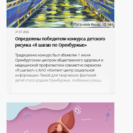
27.07.2026
Определены победители конкурса детского
рисунка «Я шагаю по Оренбуржью»
Традиционно конкурс был объявлен 1 июня
Оренбургским центром общественного здоровья и
медицинской профилактики совместно сервисом
«Я шагаю!» с АНО «Контент-центр социальной
информации» Темой для творческих фантазий
детей стало родное Оренбуржье: любимые улицы,
знаковые места, достопримечательности области И
эта тема оказалась для ребят весьма интересной.
На конкурс было прислано почти 400 рисунков из
разных уголков Оренбуржья. С огромной