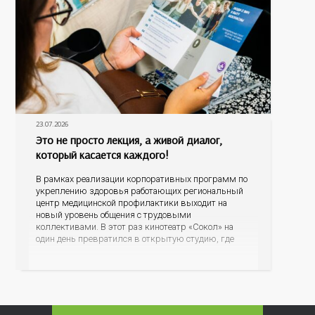
23.07.2026
Это не просто лекция, а живой диалог,
который касается каждого!
В рамках реализации корпоративных программ по
укреплению здоровья работающих региональный
центр медицинской профилактики выходит на
новый уровень общения с трудовыми
коллективами. В этот раз кинотеатр «Сокол» на
один день превратился в открытую студию, где
для сотрудников более 10 ведущих предприятий и
организаций области прошло интерактивное ток-
шоу «ВИЧ в деталях». На встречу с работниками
пришла настоящая