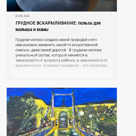
03.08.2026
ГРУДНОЕ ВСКАРМЛИВАНИЕ: польза для
малыша и мамы
Грудное молоко создано самой природой и его
невозможно заменить какой-то искусственной
смесью, даже самой дорогой. В грудном молоке
уникальный состав, который меняется в
зависимости от возраста ребёнка, в зависимости от
времени суток. В момент рождения – это молозиво,
а как малыш подрастает – меняется состав белков,
жиров, углеводов, иммунных компонентов,
антигенный состав. Только грудное молоко
содержит