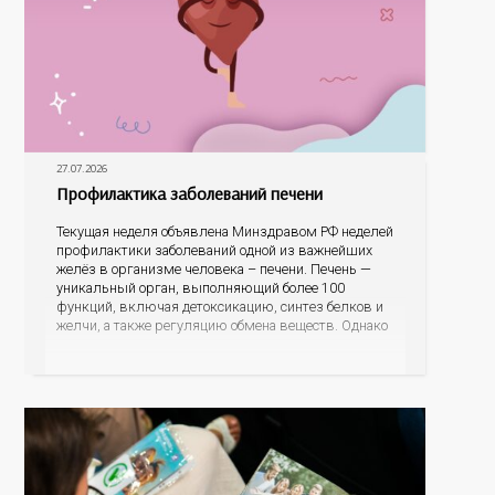
27.07.2026
Профилактика заболеваний печени
Текущая неделя объявлена Минздравом РФ неделей
профилактики заболеваний одной из важнейших
желёз в организме человека – печени. Печень —
уникальный орган, выполняющий более 100
функций, включая детоксикацию, синтез белков и
желчи, а также регуляцию обмена веществ. Однако
ее заболевания, такие как неалкогольная жировая
болезнь печени (НАЖБП), цирроз и гепатиты
становятся все более распространенными. По
данным