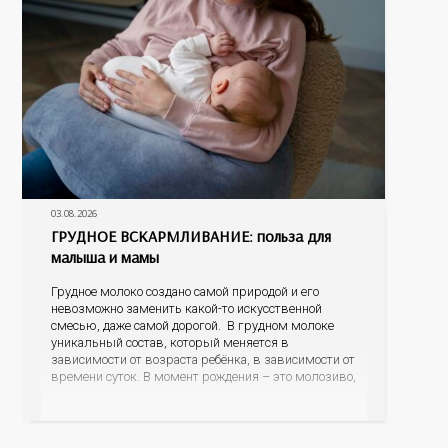
03.08.2026
ГРУДНОЕ ВСКАРМЛИВАНИЕ: польза для
малыша и мамы
Грудное молоко создано самой природой и его
невозможно заменить какой-то искусственной
смесью, даже самой дорогой. В грудном молоке
уникальный состав, который меняется в
зависимости от возраста ребёнка, в зависимости от
времени суток. В момент рождения – это молозиво,
а как малыш подрастает – меняется состав белков,
жиров, углеводов, иммунных компонентов,
антигенный состав. Только грудное молоко
содержит