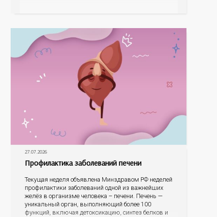
знаковые места, достопримечательности области И
эта тема оказалась для ребят весьма интересной.
На конкурс было прислано почти 400 рисунков из
разных уголков Оренбуржья. С огромной
27.07.2026
Профилактика заболеваний печени
Текущая неделя объявлена Минздравом РФ неделей
профилактики заболеваний одной из важнейших
желёз в организме человека – печени. Печень —
уникальный орган, выполняющий более 100
функций, включая детоксикацию, синтез белков и