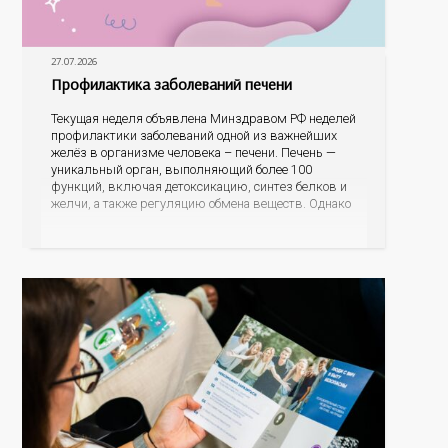
27.07.2026
Профилактика заболеваний печени
Текущая неделя объявлена Минздравом РФ неделей
профилактики заболеваний одной из важнейших
желёз в организме человека – печени. Печень —
уникальный орган, выполняющий более 100
функций, включая детоксикацию, синтез белков и
желчи, а также регуляцию обмена веществ. Однако
ее заболевания, такие как неалкогольная жировая
болезнь печени (НАЖБП), цирроз и гепатиты
становятся все более распространенными. По
данным