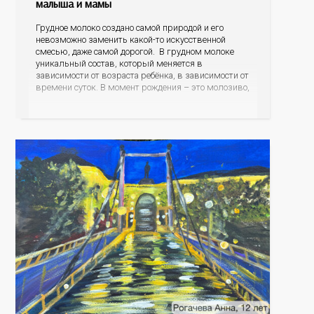
малыша и мамы
Грудное молоко создано самой природой и его
невозможно заменить какой-то искусственной
смесью, даже самой дорогой. В грудном молоке
уникальный состав, который меняется в
зависимости от возраста ребёнка, в зависимости от
времени суток. В момент рождения – это молозиво,
а как малыш подрастает – меняется состав белков,
жиров, углеводов, иммунных компонентов,
антигенный состав. Только грудное молоко
содержит