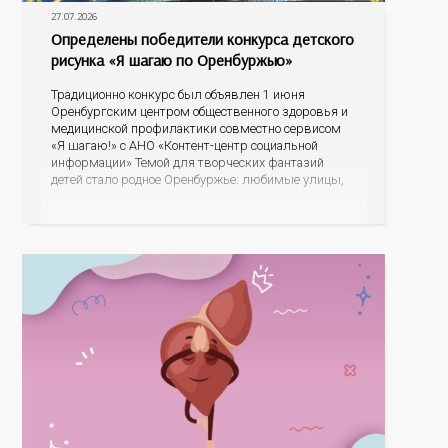
27.07.2026
Определены победители конкурса детского
рисунка «Я шагаю по Оренбуржью»
Традиционно конкурс был объявлен 1 июня
Оренбургским центром общественного здоровья и
медицинской профилактики совместно сервисом
«Я шагаю!» с АНО «Контент-центр социальной
информации» Темой для творческих фантазий
детей стало родное Оренбуржье: любимые улицы,
знаковые места, достопримечательности области И
эта тема оказалась для ребят весьма интересной.
На конкурс было прислано почти 400 рисунков из
разных уголков Оренбуржья. С огромной