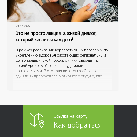
23.07.2026
Это не просто лекция, а живой диалог,
который касается каждого!
В рамках реализации корпоративных программ по
укреплению здоровья работающих региональный
центр медицинской профилактики выходит на
новый уровень общения с трудовыми
коллективами. В этот раз кинотеатр «Сокол» на
один день превратился в открытую студию, где
для сотрудников более 10 ведущих предприятий и
организаций области прошло интерактивное ток-
шоу «ВИЧ в деталях». На встречу с работниками
пришла настоящая
Ссылка на карту
Как добраться