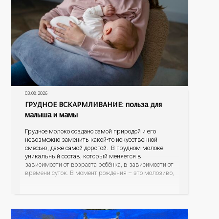
03.08.2026
ГРУДНОЕ ВСКАРМЛИВАНИЕ: польза для
малыша и мамы
Грудное молоко создано самой природой и его
невозможно заменить какой-то искусственной
смесью, даже самой дорогой. В грудном молоке
уникальный состав, который меняется в
зависимости от возраста ребёнка, в зависимости от
времени суток. В момент рождения – это молозиво,
а как малыш подрастает – меняется состав белков,
жиров, углеводов, иммунных компонентов,
антигенный состав. Только грудное молоко
содержит