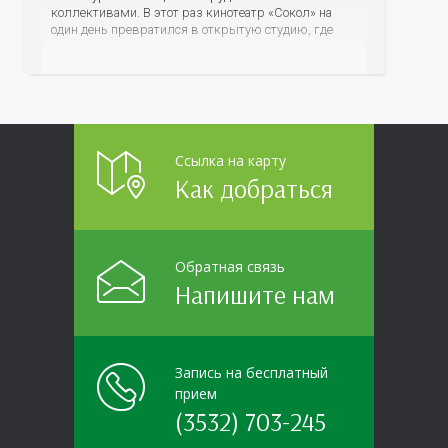
коллективами. В этот раз кинотеатр «Сокол» на
один день превратился в открытую студию, где
для сотрудников более 10 ведущих предприятий и
организаций области прошло интерактивное ток-
шоу «ВИЧ в деталях». На встречу с работниками
пришла настоящая
Ссылка на карту
Как добраться
Обратная связь
Напишите нам
Запись на бесплатный
прием
(3532) 703-245