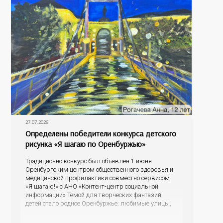
27.07.2026
Определены победители конкурса детского
рисунка «Я шагаю по Оренбуржью»
Традиционно конкурс был объявлен 1 июня
Оренбургским центром общественного здоровья и
медицинской профилактики совместно сервисом
«Я шагаю!» с АНО «Контент-центр социальной
информации» Темой для творческих фантазий
детей стало родное Оренбуржье: любимые улицы,
знаковые места, достопримечательности области И
эта тема оказалась для ребят весьма интересной.