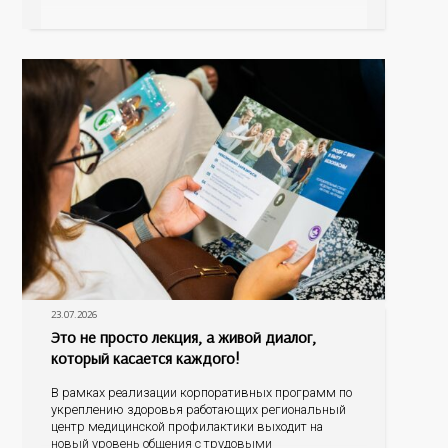
ее заболевания, такие как неалкогольная жировая
болезнь печени (НАЖБП), цирроз и гепатиты
становятся все более распространенными. По
данным
23.07.2026
Это не просто лекция, а живой диалог,
который касается каждого!
В рамках реализации корпоративных программ по
укреплению здоровья работающих региональный
центр медицинской профилактики выходит на
новый уровень общения с трудовыми