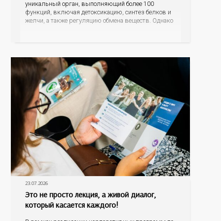
уникальный орган, выполняющий более 100
функций, включая детоксикацию, синтез белков и
желчи, а также регуляцию обмена веществ. Однако
ее заболевания, такие как неалкогольная жировая
болезнь печени (НАЖБП), цирроз и гепатиты
становятся все более распространенными. По
данным
23.07.2026
Это не просто лекция, а живой диалог,
который касается каждого!