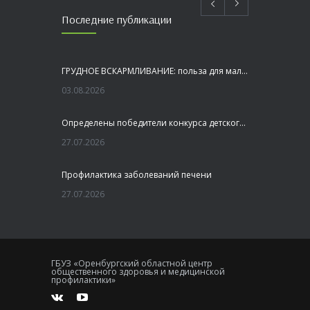
Последние публикации
ГРУДНОЕ ВСКАРМЛИВАНИЕ: польза для малыша и мамы
03.08.2026
Определены победители конкурса детского рисунка «Я шагаю по Оренбуржью»
27.07.2026
Профилактика заболеваний печени
27.07.2026
Это не просто лекция, а живой диалог, который касается каждого!
23.07.2026
ГБУЗ «Оренбургский областной центр
общественного здоровья и медицинской
Как сохранить здоровье головного мозга
профилактики»
20.07.2026