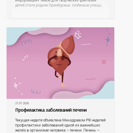
информации» Темой для творческих фантазий
детей стало родное Оренбуржье: любимые улицы,
знаковые места, достопримечательности области И
эта тема оказалась для ребят весьма интересной.
На конкурс было прислано почти 400 рисунков из
разных уголков Оренбуржья. С огромной
27.07.2026
Профилактика заболеваний печени
Текущая неделя объявлена Минздравом РФ неделей
профилактики заболеваний одной из важнейших
желёз в организме человека – печени. Печень —