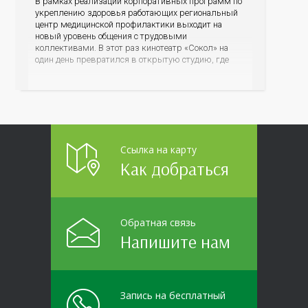
В рамках реализации корпоративных программ по
укреплению здоровья работающих региональный
центр медицинской профилактики выходит на
новый уровень общения с трудовыми
коллективами. В этот раз кинотеатр «Сокол» на
один день превратился в открытую студию, где
для сотрудников более 10 ведущих предприятий и
организаций области прошло интерактивное ток-
шоу «ВИЧ в деталях». На встречу с работниками
пришла настоящая
Ссылка на карту
Как добраться
Обратная связь
Напишите нам
Запись на бесплатный