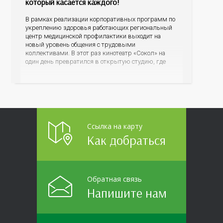
который касается каждого!
В рамках реализации корпоративных программ по
укреплению здоровья работающих региональный
центр медицинской профилактики выходит на
новый уровень общения с трудовыми
коллективами. В этот раз кинотеатр «Сокол» на
один день превратился в открытую студию, где
для сотрудников более 10 ведущих предприятий и
организаций области прошло интерактивное ток-
шоу «ВИЧ в деталях». На встречу с работниками
пришла настоящая
Ссылка на карту
Как добраться
Обратная связь
Напишите нам