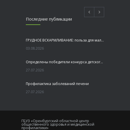
Последние публикации
ГРУДНОЕ ВСКАРМЛИВАНИЕ: польза для малыша и мамы
03.08.2026
Определены победители конкурса детского рисунка «Я шагаю по Оренбуржью»
27.07.2026
Профилактика заболеваний печени
27.07.2026
Это не просто лекция, а живой диалог, который касается каждого!
23.07.2026
ГБУЗ «Оренбургский областной центр
общественного здоровья и медицинской
Как сохранить здоровье головного мозга
профилактики»