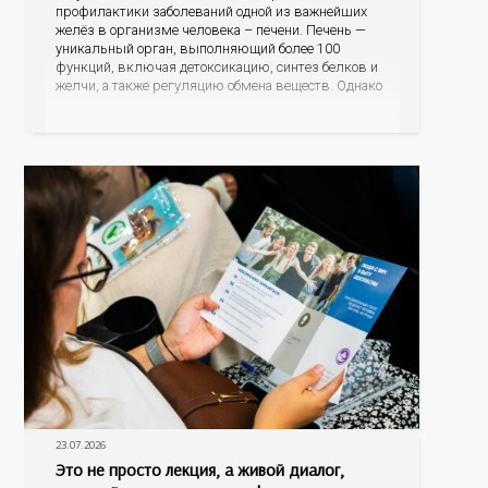
профилактики заболеваний одной из важнейших
желёз в организме человека – печени. Печень —
уникальный орган, выполняющий более 100
функций, включая детоксикацию, синтез белков и
желчи, а также регуляцию обмена веществ. Однако
ее заболевания, такие как неалкогольная жировая
болезнь печени (НАЖБП), цирроз и гепатиты
становятся все более распространенными. По
данным
23.07.2026
Это не просто лекция, а живой диалог,