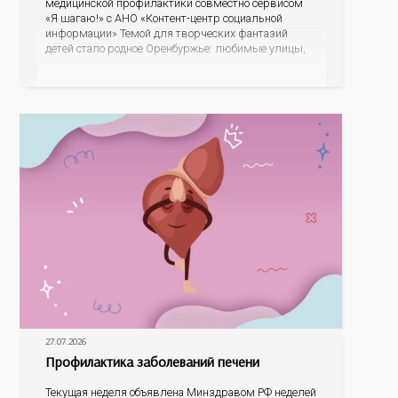
медицинской профилактики совместно сервисом
«Я шагаю!» с АНО «Контент-центр социальной
информации» Темой для творческих фантазий
детей стало родное Оренбуржье: любимые улицы,
знаковые места, достопримечательности области И
эта тема оказалась для ребят весьма интересной.
На конкурс было прислано почти 400 рисунков из
разных уголков Оренбуржья. С огромной
27.07.2026
Профилактика заболеваний печени
Текущая неделя объявлена Минздравом РФ неделей