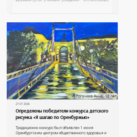
а как малыш подрастает – меняется состав белков,
жиров, углеводов, иммунных компонентов,
антигенный состав. Только грудное молоко
содержит
27.07.2026
Определены победители конкурса детского
рисунка «Я шагаю по Оренбуржью»
Традиционно конкурс был объявлен 1 июня
Оренбургским центром общественного здоровья и