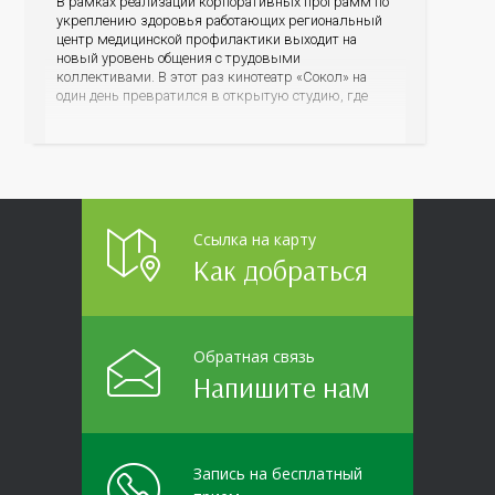
В рамках реализации корпоративных программ по
укреплению здоровья работающих региональный
центр медицинской профилактики выходит на
новый уровень общения с трудовыми
коллективами. В этот раз кинотеатр «Сокол» на
один день превратился в открытую студию, где
для сотрудников более 10 ведущих предприятий и
организаций области прошло интерактивное ток-
шоу «ВИЧ в деталях». На встречу с работниками
пришла настоящая
Ссылка на карту
Как добраться
Обратная связь
Напишите нам
Запись на бесплатный