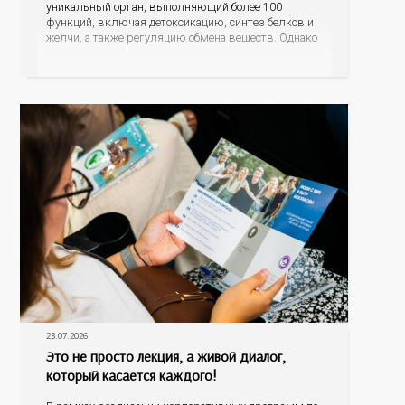
уникальный орган, выполняющий более 100
функций, включая детоксикацию, синтез белков и
желчи, а также регуляцию обмена веществ. Однако
ее заболевания, такие как неалкогольная жировая
болезнь печени (НАЖБП), цирроз и гепатиты
становятся все более распространенными. По
данным
23.07.2026
Это не просто лекция, а живой диалог,
который касается каждого!