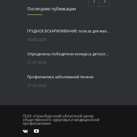
Последние публикации
ГРУДНОЕ ВСКАРМЛИВАНИЕ: польза для малыша и мамы
03.08.2026
Определены победители конкурса детского рисунка «Я шагаю по Оренбуржью»
27.07.2026
Профилактика заболеваний печени
27.07.2026
Это не просто лекция, а живой диалог, который касается каждого!
23.07.2026
ГБУЗ «Оренбургский областной центр
общественного здоровья и медицинской
Как сохранить здоровье головного мозга
профилактики»
20.07.2026