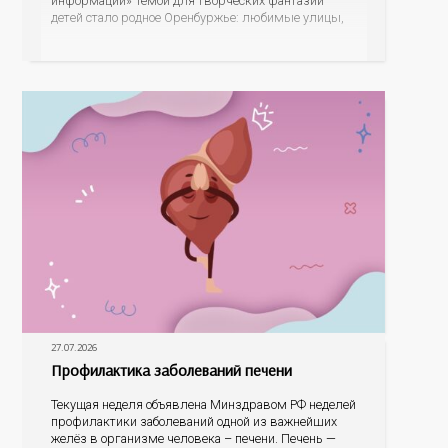
информации» Темой для творческих фантазий
детей стало родное Оренбуржье: любимые улицы,
знаковые места, достопримечательности области И
эта тема оказалась для ребят весьма интересной.
На конкурс было прислано почти 400 рисунков из
разных уголков Оренбуржья. С огромной
27.07.2026
Профилактика заболеваний печени
Текущая неделя объявлена Минздравом РФ неделей
профилактики заболеваний одной из важнейших
желёз в организме человека – печени. Печень —