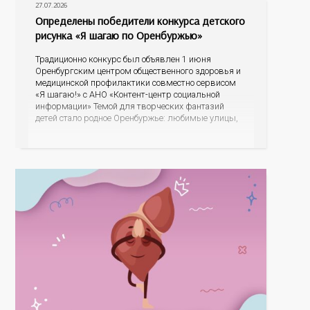
27.07.2026
Определены победители конкурса детского
рисунка «Я шагаю по Оренбуржью»
Традиционно конкурс был объявлен 1 июня
Оренбургским центром общественного здоровья и
медицинской профилактики совместно сервисом
«Я шагаю!» с АНО «Контент-центр социальной
информации» Темой для творческих фантазий
детей стало родное Оренбуржье: любимые улицы,
знаковые места, достопримечательности области И
эта тема оказалась для ребят весьма интересной.
На конкурс было прислано почти 400 рисунков из
разных уголков Оренбуржья. С огромной