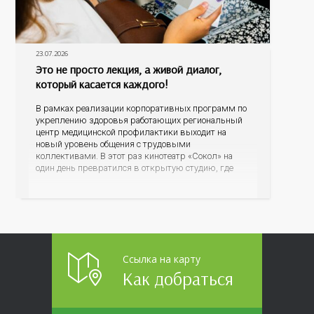
23.07.2026
Это не просто лекция, а живой диалог,
который касается каждого!
В рамках реализации корпоративных программ по
укреплению здоровья работающих региональный
центр медицинской профилактики выходит на
новый уровень общения с трудовыми
коллективами. В этот раз кинотеатр «Сокол» на
один день превратился в открытую студию, где
для сотрудников более 10 ведущих предприятий и
организаций области прошло интерактивное ток-
шоу «ВИЧ в деталях». На встречу с работниками
пришла настоящая
Ссылка на карту
Как добраться