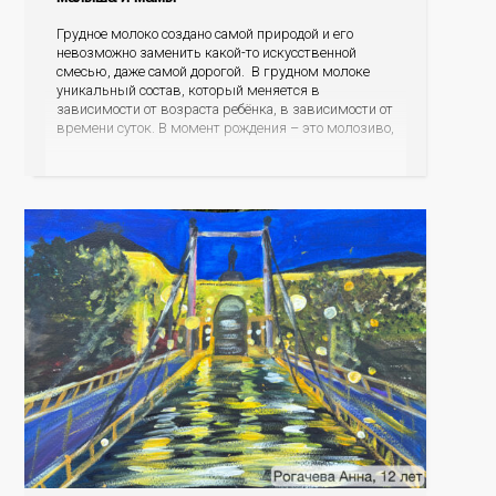
Грудное молоко создано самой природой и его
невозможно заменить какой-то искусственной
смесью, даже самой дорогой. В грудном молоке
уникальный состав, который меняется в
зависимости от возраста ребёнка, в зависимости от
времени суток. В момент рождения – это молозиво,
а как малыш подрастает – меняется состав белков,
жиров, углеводов, иммунных компонентов,
антигенный состав. Только грудное молоко
содержит