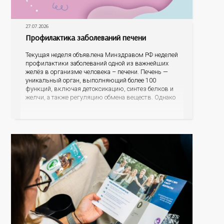
27.07.2026
Профилактика заболеваний печени
Текущая неделя объявлена Минздравом РФ неделей
профилактики заболеваний одной из важнейших
желёз в организме человека – печени. Печень —
уникальный орган, выполняющий более 100
функций, включая детоксикацию, синтез белков и
желчи, а также регуляцию обмена веществ. Однако
ее заболевания, такие как неалкогольная жировая
болезнь печени (НАЖБП), цирроз и гепатиты
становятся все более распространенными. По
данным