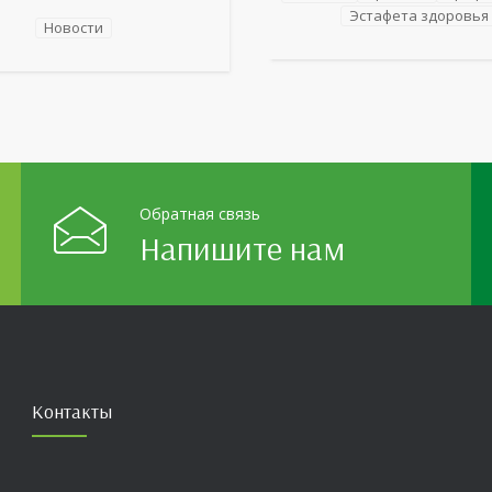
 детей стало родное
Однако ее заболевания, таки
Эстафета здоровья
ье: любимые улицы,
Новости
неалкогольная жировая бол
 места,
печени (НАЖБП), цирроз и г
мечательности области И
становятся все более
оказалась для ребят весьма
распространенными. По да
ой. На конкурс было
 почти 400 рисунков из
голков Оренбуржья. С
й
Обратная связь
Напишите нам
Контакты