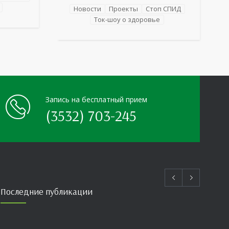
е как
для сотрудников более 10 ведущих
Новости
Проекты
Стоп СПИД
езнь
предприятий и организаций области
Ток-шоу о здоровье
епатиты
прошло интерактивное ток-шоу «ВИЧ в
деталях». На встречу с работниками
нным
пришла настоящая
Запись на бесплатный прием
(3532) 703-245
Последние публикации