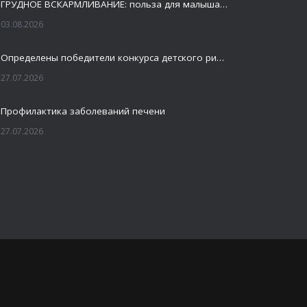
ГРУДНОЕ ВСКАРМЛИВАНИЕ: польза для малыша и мамы
03.08.2026
Определены победители конкурса детского рисунка «Я шагаю по Оренбуржью»
27.07.2026
Профилактика заболеваний печени
27.07.2026
Это не просто лекция, а живой диалог, который касается каждого!
23.07.2026
Как сохранить здоровье головного мозга
20.07.2026
Общественное здоровье в центре внимания «Большого женсовета» в Оренбурге
17.07.2026