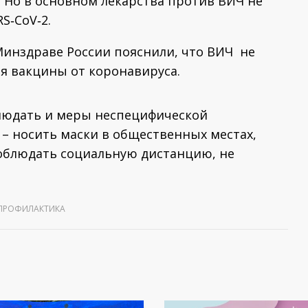
 Но в основном лекарства против ВИЧ не
S‑CoV‑2.
 Минздраве России пояснили, что ВИЧ не
я вакцины от коронавируса.
людать и меры неспецифической
– носить маски в общественных местах,
облюдать социальную дистанцию, не
ПРОФИЛАКТИКА