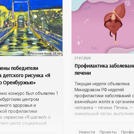
27.07.2026
Профилактика заболеван
ены победители
печени
а детского рисунка «Я
о Оренбуржью»
Текущая неделя объявлена
Минздравом РФ неделей
нно конкурс был объявлен 1
профилактики заболеваний о
нбургским центром
важнейших желёз в организ
нного здоровья и
человека – печени. Печень —
кой профилактики
уникальный орган, выполня
о сервисом «Я шагаю!» с
более 100 функций, включая
тент-центр социальной
детоксикацию, синтез белков
ии» Темой для творческих
а также регуляцию обмена в
Новости
Проекты
Профи