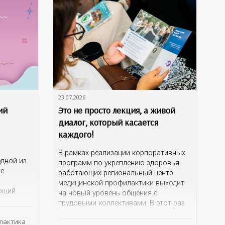
23.07.2026
ий
Это не просто лекция, а живой
диалог, который касается
каждого!
В рамках реализации корпоративных
дной из
программ по укреплению здоровья
ме
работающих региональный центр
медицинской профилактики выходит
ющий
на новый уровень общения с
трудовыми коллективами. В этот раз
 и желчи,
кинотеатр «Сокол» на один день
еществ.
лактика
превратился в открытую студию, где