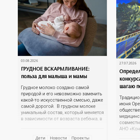
03.08.2026
27.07.2026
ГРУДНОЕ ВСКАРМЛИВАНИЕ:
Определ
польза для малыша и мамы
конкурс
шагаю п
Грудное молоко создано самой
природой и его невозможно заменить
Традицио
какой-то искусственной смесью, даже
июня Оре
самой дорогой. В грудном молоке
обществе
уникальный состав, который меняется
медицинс
в зависимости от возраста ребёнка, в
совместн
зависимости от времени суток. В
АНО «Кон
момент рождения – это молозиво, а
информац
как малыш подрастает – меняется
Дети
Новости
Проекты