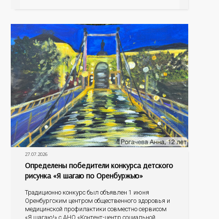
жиров, углеводов, иммунных компонентов,
антигенный состав. Только грудное молоко
содержит
27.07.2026
Определены победители конкурса детского
рисунка «Я шагаю по Оренбуржью»
Традиционно конкурс был объявлен 1 июня
Оренбургским центром общественного здоровья и
медицинской профилактики совместно сервисом
«Я шагаю!» с АНО «Контент-центр социальной