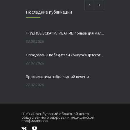
Последние публикации
ГРУДНОЕ ВСКАРМЛИВАНИЕ: польза для малыша и мамы
03.08.2026
Определены победители конкурса детского рисунка «Я шагаю по Оренбуржью»
27.07.2026
Профилактика заболеваний печени
27.07.2026
Это не просто лекция, а живой диалог, который касается каждого!
23.07.2026
ГБУЗ «Оренбургский областной центр
общественного здоровья и медицинской
Как сохранить здоровье головного мозга
профилактики»
20.07.2026