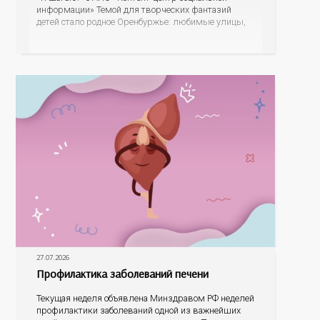
информации» Темой для творческих фантазий
детей стало родное Оренбуржье: любимые улицы,
знаковые места, достопримечательности области И
эта тема оказалась для ребят весьма интересной.
На конкурс было прислано почти 400 рисунков из
разных уголков Оренбуржья. С огромной
27.07.2026
Профилактика заболеваний печени
Текущая неделя объявлена Минздравом РФ неделей
профилактики заболеваний одной из важнейших