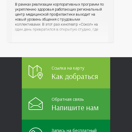
В рамках реализации корпоративных программ по
укреплению здоровья работающих региональный
центр медицинской профилактики выходит на
новый уровень общения с трудовыми
коллективами. В этот раз кинотеатр «Сокол» на
один день превратился в открытую студию, где
для сотрудников более 10 ведущих предприятий и
организаций области прошло интерактивное ток-
шоу «ВИЧ в деталях». На встречу с работниками
пришла настоящая
Ссылка на карту
Как добраться
Обратная связь
Напишите нам
Запись на бесплатный