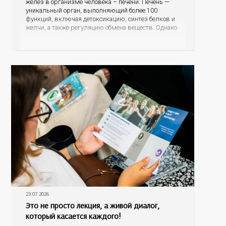
желёз в организме человека – печени. Печень —
уникальный орган, выполняющий более 100
функций, включая детоксикацию, синтез белков и
желчи, а также регуляцию обмена веществ. Однако
ее заболевания, такие как неалкогольная жировая
болезнь печени (НАЖБП), цирроз и гепатиты
становятся все более распространенными. По
данным
23.07.2026
Это не просто лекция, а живой диалог,
который касается каждого!