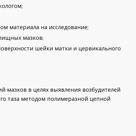
кологом;
ром материала на исследование;
лищных мазков;
 поверхности шейки матки и цервикального
й мазков в целях выявления возбудителей
го таза методом полимеразной цепной