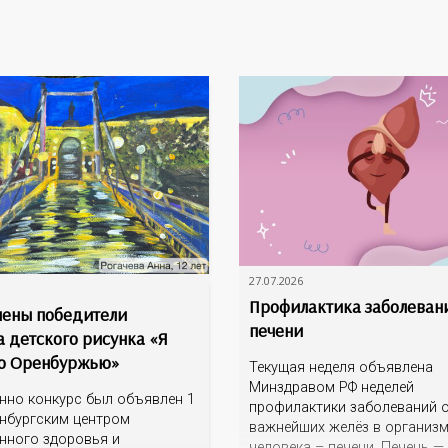
27.07.2026
Профилактика заболеван
ены победители
печени
а детского рисунка «Я
о Оренбуржью»
Текущая неделя объявлена
Минздравом РФ неделей
нно конкурс был объявлен 1
профилактики заболеваний о
нбургским центром
важнейших желёз в организ
нного здоровья и
человека – печени. Печень —