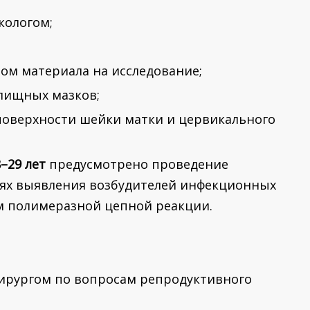
кологом;
ром материала на исследование;
лищных мазков;
 поверхности шейки матки и цервикального
8–29 лет
предусмотрено проведение
лях выявления возбудителей инфекционных
м полимеразной цепной реакции.
хирургом по вопросам репродуктивного