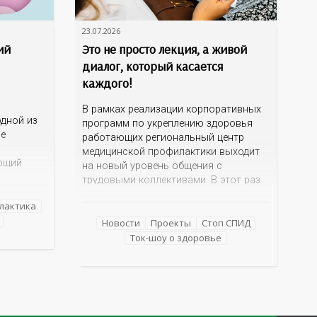
23.07.2026
ий
Это не просто лекция, а живой
диалог, который касается
каждого!
В рамках реализации корпоративных
дной из
программ по укреплению здоровья
ме
работающих региональный центр
медицинской профилактики выходит
ющий
на новый уровень общения с
трудовыми коллективами. В этот раз
 и желчи,
кинотеатр «Сокол» на один день
еществ.
лактика
превратился в открытую студию, где
е как
для сотрудников более 10 ведущих
Новости
Проекты
Стоп СПИД
езнь
предприятий и организаций области
Ток-шоу о здоровье
епатиты
прошло интерактивное ток-шоу «ВИЧ в
деталях». На встречу с работниками
нным
пришла настоящая