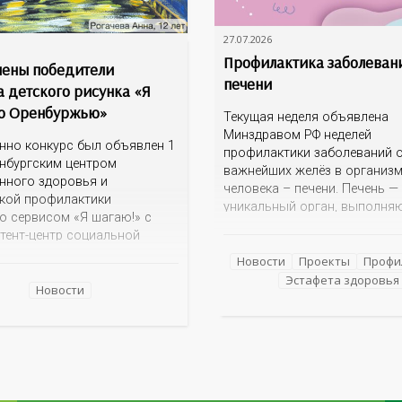
27.07.2026
Профилактика заболеван
ены победители
печени
а детского рисунка «Я
о Оренбуржью»
Текущая неделя объявлена
Минздравом РФ неделей
нно конкурс был объявлен 1
профилактики заболеваний о
нбургским центром
важнейших желёз в организ
нного здоровья и
человека – печени. Печень —
кой профилактики
уникальный орган, выполня
о сервисом «Я шагаю!» с
более 100 функций, включая
тент-центр социальной
детоксикацию, синтез белков
ии» Темой для творческих
а также регуляцию обмена в
Новости
Проекты
Профи
 детей стало родное
Однако ее заболевания, таки
Эстафета здоровья
ье: любимые улицы,
Новости
неалкогольная жировая бол
 места,
печени (НАЖБП), цирроз и г
мечательности области И
становятся все более
оказалась для ребят весьма
распространенными. По да
ой. На конкурс было
 почти 400 рисунков из
голков Оренбуржья. С