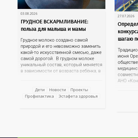
03.08.2026
27.07.2026
ГРУДНОЕ ВСКАРМЛИВАНИЕ:
Определ
польза для малыша и мамы
конкурс
шагаю п
Грудное молоко создано самой
природой и его невозможно заменить
Традицио
какой-то искусственной смесью, даже
июня Оре
самой дорогой. В грудном молоке
обществе
уникальный состав, который меняется
медицинс
в зависимости от возраста ребёнка, в
совместн
зависимости от времени суток. В
АНО «Кон
момент рождения – это молозиво, а
информац
как малыш подрастает – меняется
Дети
Новости
Проекты
фантазий
состав белков, жиров, углеводов,
Профилактика
Эстафета здоровья
Оренбурж
иммунных компонентов, антигенный
знаковые
состав. Только грудное молоко
достопри
содержит
эта тема 
интересн
прислано
разных у