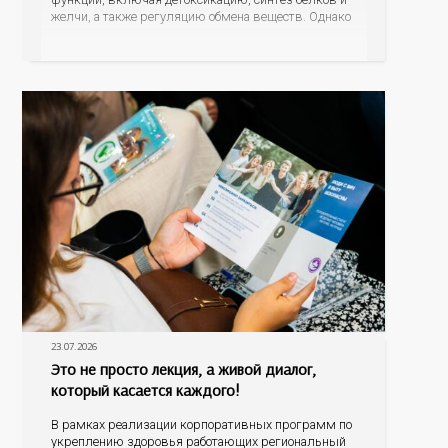
желчи, а также регуляцию обмена веществ. Однако
ее заболевания, такие как неалкогольная жировая
болезнь печени (НАЖБП), цирроз и гепатиты
становятся все более распространенными. По
данным
23.07.2026
Это не просто лекция, а живой диалог,
который касается каждого!
В рамках реализации корпоративных программ по
укреплению здоровья работающих региональный