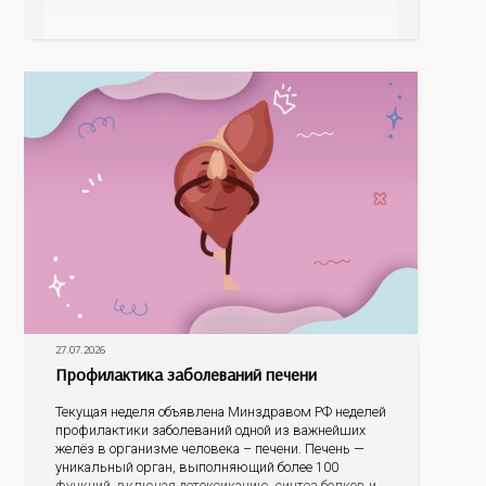
знаковые места, достопримечательности области И
эта тема оказалась для ребят весьма интересной.
На конкурс было прислано почти 400 рисунков из
разных уголков Оренбуржья. С огромной
27.07.2026
Профилактика заболеваний печени
Текущая неделя объявлена Минздравом РФ неделей
профилактики заболеваний одной из важнейших
желёз в организме человека – печени. Печень —
уникальный орган, выполняющий более 100
функций, включая детоксикацию, синтез белков и