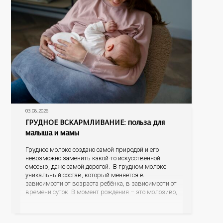
03.08.2026
ГРУДНОЕ ВСКАРМЛИВАНИЕ: польза для
малыша и мамы
Грудное молоко создано самой природой и его
невозможно заменить какой-то искусственной
смесью, даже самой дорогой. В грудном молоке
уникальный состав, который меняется в
зависимости от возраста ребёнка, в зависимости от
времени суток. В момент рождения – это молозиво,
а как малыш подрастает – меняется состав белков,
жиров, углеводов, иммунных компонентов,
антигенный состав. Только грудное молоко