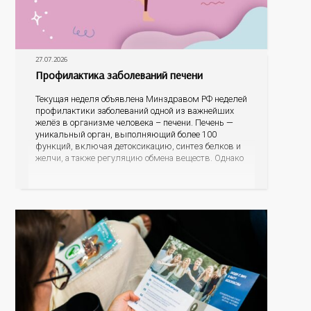
27.07.2026
Профилактика заболеваний печени
Текущая неделя объявлена Минздравом РФ неделей
профилактики заболеваний одной из важнейших
желёз в организме человека – печени. Печень —
уникальный орган, выполняющий более 100
функций, включая детоксикацию, синтез белков и
желчи, а также регуляцию обмена веществ. Однако
ее заболевания, такие как неалкогольная жировая
болезнь печени (НАЖБП), цирроз и гепатиты
становятся все более распространенными. По
данным