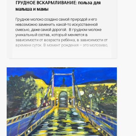
ГРУДНОЕ ВСКАРМЛИВАНИЕ: польза для
малыша и мамы
Грудное молоко создано самой природой и его
невозможно заменить какой-то искусственной
смесью, даже самой дорогой. В грудном молоке
уникальный состав, который меняется в
зависимости от возраста ребёнка, в зависимости от
времени суток. В момент рождения – это молозиво,
а как малыш подрастает – меняется состав белков,
жиров, углеводов, иммунных компонентов,
антигенный состав. Только грудное молоко
содержит