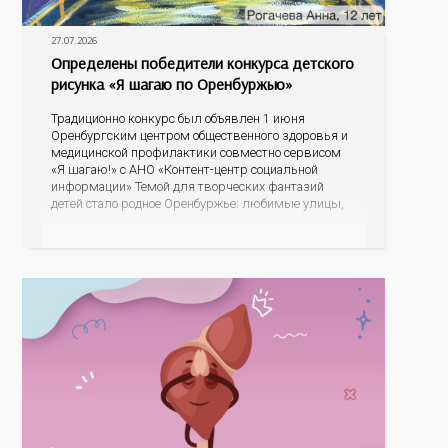
27.07.2026
Определены победители конкурса детского
рисунка «Я шагаю по Оренбуржью»
Традиционно конкурс был объявлен 1 июня
Оренбургским центром общественного здоровья и
медицинской профилактики совместно сервисом
«Я шагаю!» с АНО «Контент-центр социальной
информации» Темой для творческих фантазий
детей стало родное Оренбуржье: любимые улицы,
знаковые места, достопримечательности области И
эта тема оказалась для ребят весьма интересной.
На конкурс было прислано почти 400 рисунков из
разных уголков Оренбуржья. С огромной