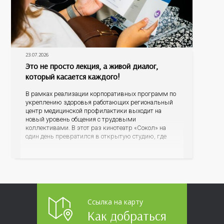
23.07.2026
Это не просто лекция, а живой диалог,
который касается каждого!
В рамках реализации корпоративных программ по
укреплению здоровья работающих региональный
центр медицинской профилактики выходит на
новый уровень общения с трудовыми
коллективами. В этот раз кинотеатр «Сокол» на
один день превратился в открытую студию, где
для сотрудников более 10 ведущих предприятий и
организаций области прошло интерактивное ток-
шоу «ВИЧ в деталях». На встречу с работниками
пришла настоящая
Ссылка на карту
Как добраться