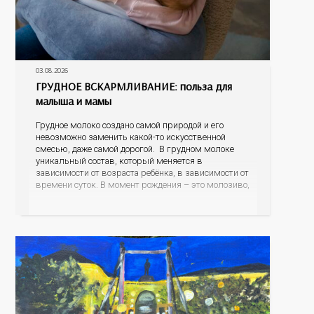
03.08.2026
ГРУДНОЕ ВСКАРМЛИВАНИЕ: польза для
малыша и мамы
Грудное молоко создано самой природой и его
невозможно заменить какой-то искусственной
смесью, даже самой дорогой. В грудном молоке
уникальный состав, который меняется в
зависимости от возраста ребёнка, в зависимости от
времени суток. В момент рождения – это молозиво,
а как малыш подрастает – меняется состав белков,
жиров, углеводов, иммунных компонентов,
антигенный состав. Только грудное молоко
содержит