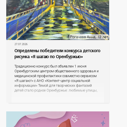
27.07.2026
Определены победители конкурса детского
рисунка «Я шагаю по Оренбуржью»
Традиционно конкурс был объявлен 1 июня
Оренбургским центром общественного здоровья и
медицинской профилактики совместно сервисом
«Я шагаю!» с АНО «Контент-центр социальной
информации» Темой для творческих фантазий
детей стало родное Оренбуржье: любимые улицы,
знаковые места, достопримечательности области И
эта тема оказалась для ребят весьма интересной.
На конкурс было прислано почти 400 рисунков из
разных уголков Оренбуржья. С огромной