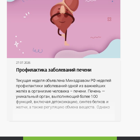
27.07.2026
Профилактика заболеваний печени
Текущая неделя объявлена Минздравом РФ неделей
профилактики заболеваний одной из важнейших
желёз в организме человека – печени. Печень —
уникальный орган, выполняющий более 100
функций, включая детоксикацию, синтез белков и
желчи, а также регуляцию обмена веществ. Однако
ее заболевания, такие как неалкогольная жировая
болезнь печени (НАЖБП), цирроз и гепатиты
становятся все более распространенными. По
данным