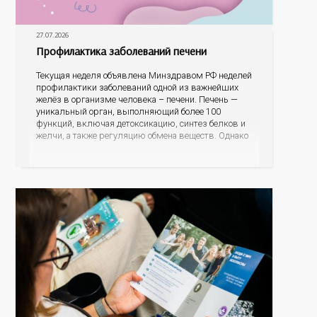
27.07.2026
Профилактика заболеваний печени
Текущая неделя объявлена Минздравом РФ неделей
профилактики заболеваний одной из важнейших
желёз в организме человека – печени. Печень —
уникальный орган, выполняющий более 100
функций, включая детоксикацию, синтез белков и
желчи, а также регуляцию обмена веществ. Однако
ее заболевания, такие как неалкогольная жировая
болезнь печени (НАЖБП), цирроз и гепатиты
становятся все более распространенными. По
данным