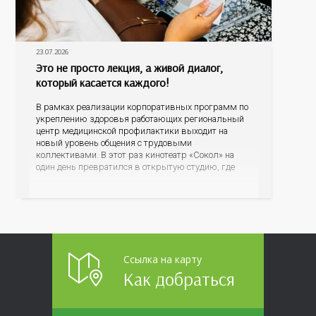
23.07.2026
Это не просто лекция, а живой диалог,
который касается каждого!
В рамках реализации корпоративных программ по
укреплению здоровья работающих региональный
центр медицинской профилактики выходит на
новый уровень общения с трудовыми
коллективами. В этот раз кинотеатр «Сокол» на
один день превратился в открытую студию, где
для сотрудников более 10 ведущих предприятий и
организаций области прошло интерактивное ток-
шоу «ВИЧ в деталях». На встречу с работниками
пришла настоящая
Ссылка на карту
Как добраться