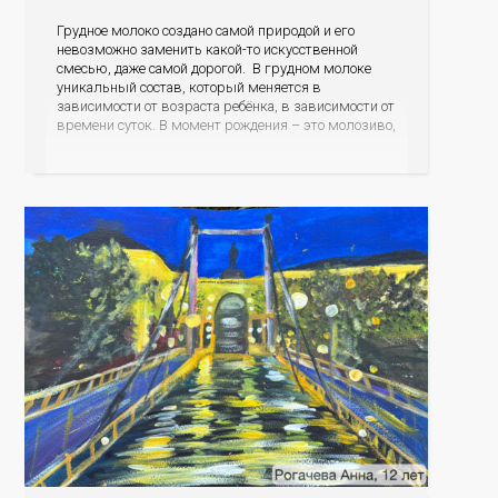
Грудное молоко создано самой природой и его
невозможно заменить какой-то искусственной
смесью, даже самой дорогой. В грудном молоке
уникальный состав, который меняется в
зависимости от возраста ребёнка, в зависимости от
времени суток. В момент рождения – это молозиво,
а как малыш подрастает – меняется состав белков,
жиров, углеводов, иммунных компонентов,
антигенный состав. Только грудное молоко
содержит