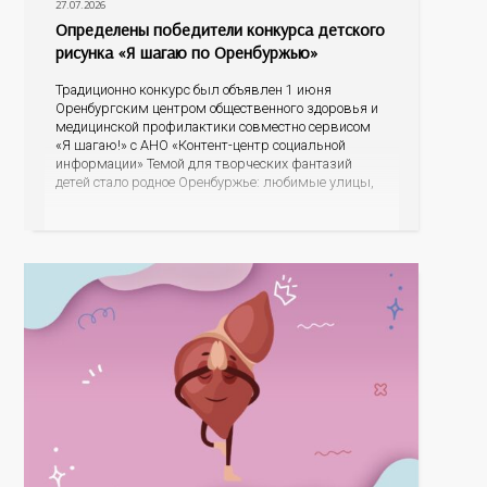
27.07.2026
Определены победители конкурса детского
рисунка «Я шагаю по Оренбуржью»
Традиционно конкурс был объявлен 1 июня
Оренбургским центром общественного здоровья и
медицинской профилактики совместно сервисом
«Я шагаю!» с АНО «Контент-центр социальной
информации» Темой для творческих фантазий
детей стало родное Оренбуржье: любимые улицы,
знаковые места, достопримечательности области И
эта тема оказалась для ребят весьма интересной.
На конкурс было прислано почти 400 рисунков из
разных уголков Оренбуржья. С огромной