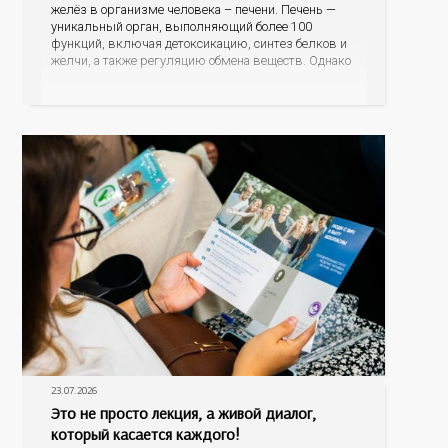
желёз в организме человека – печени. Печень —
уникальный орган, выполняющий более 100
функций, включая детоксикацию, синтез белков и
желчи, а также регуляцию обмена веществ. Однако
ее заболевания, такие как неалкогольная жировая
болезнь печени (НАЖБП), цирроз и гепатиты
становятся все более распространенными. По
данным
23.07.2026
Это не просто лекция, а живой диалог,
который касается каждого!