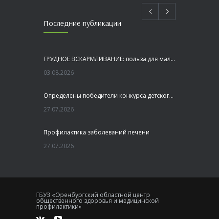
Последние публикации
ГРУДНОЕ ВСКАРМЛИВАНИЕ: польза для малыша и мамы
03.08.2026
Определены победители конкурса детского рисунка «Я шагаю по Оренбуржью»
27.07.2026
Профилактика заболеваний печени
27.07.2026
Это не просто лекция, а живой диалог, который касается каждого!
23.07.2026
ГБУЗ «Оренбургский областной центр
общественного здоровья и медицинской
Как сохранить здоровье головного мозга
профилактики»