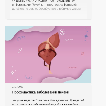
«Я шагаю!» с АНО «Контент-центр социальной
информации» Темой для творческих фантазий
детей стало родное Оренбуржье: любимые улицы,
знаковые места, достопримечательности области И
эта тема оказалась для ребят весьма интересной.
На конкурс было прислано почти 400 рисунков из
разных уголков Оренбуржья. С огромной
27.07.2026
Профилактика заболеваний печени
Текущая неделя объявлена Минздравом РФ неделей
профилактики заболеваний одной из важнейших