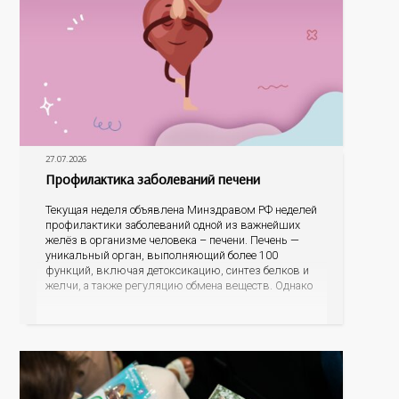
27.07.2026
Профилактика заболеваний печени
Текущая неделя объявлена Минздравом РФ неделей
профилактики заболеваний одной из важнейших
желёз в организме человека – печени. Печень —
уникальный орган, выполняющий более 100
функций, включая детоксикацию, синтез белков и
желчи, а также регуляцию обмена веществ. Однако
ее заболевания, такие как неалкогольная жировая
болезнь печени (НАЖБП), цирроз и гепатиты
становятся все более распространенными. По
данным