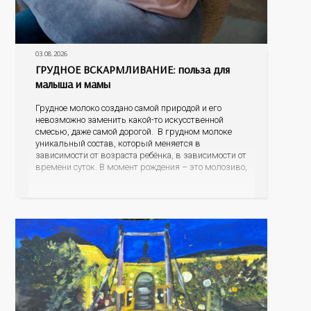
03.08.2026
ГРУДНОЕ ВСКАРМЛИВАНИЕ: польза для
малыша и мамы
Грудное молоко создано самой природой и его
невозможно заменить какой-то искусственной
смесью, даже самой дорогой. В грудном молоке
уникальный состав, который меняется в
зависимости от возраста ребёнка, в зависимости от
времени суток. В момент рождения – это молозиво,
а как малыш подрастает – меняется состав белков,
жиров, углеводов, иммунных компонентов,
антигенный состав. Только грудное молоко
содержит