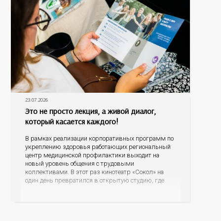
23.07.2026
Это не просто лекция, а живой диалог,
который касается каждого!
В рамках реализации корпоративных программ по
укреплению здоровья работающих региональный
центр медицинской профилактики выходит на
новый уровень общения с трудовыми
коллективами. В этот раз кинотеатр «Сокол» на
один день превратился в открытую студию, где
для сотрудников более 10 ведущих предприятий и
организаций области прошло интерактивное ток-
шоу «ВИЧ в деталях». На встречу с работниками
пришла настоящая