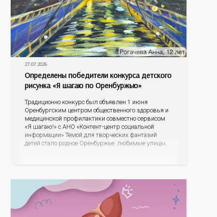
27.07.2026
Определены победители конкурса детского
рисунка «Я шагаю по Оренбуржью»
Традиционно конкурс был объявлен 1 июня
Оренбургским центром общественного здоровья и
медицинской профилактики совместно сервисом
«Я шагаю!» с АНО «Контент-центр социальной
информации» Темой для творческих фантазий
детей стало родное Оренбуржье: любимые улицы,
знаковые места, достопримечательности области И
эта тема оказалась для ребят весьма интересной.
На конкурс было прислано почти 400 рисунков из
разных уголков Оренбуржья. С огромной