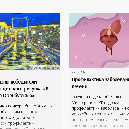
27.07.2026
Профилактика заболеван
ены победители
печени
а детского рисунка «Я
о Оренбуржью»
Текущая неделя объявлена
Минздравом РФ неделей
нно конкурс был объявлен 1
профилактики заболеваний о
нбургским центром
важнейших желёз в организ
нного здоровья и
человека – печени. Печень —
кой профилактики
уникальный орган, выполня