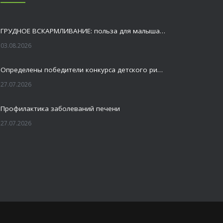
ГРУДНОЕ ВСКАРМЛИВАНИЕ: польза для малыша и мамы
03.08.2026
Определены победители конкурса детского рисунка «Я шагаю по Оренбуржью»
27.07.2026
Профилактика заболеваний печени
27.07.2026
Это не просто лекция, а живой диалог, который касается каждого!
23.07.2026
Как сохранить здоровье головного мозга
20.07.2026