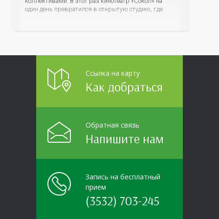
коллективами. В этот раз кинотеатр «Сокол» на
один день превратился в открытую студию, где
для сотрудников более 10 ведущих предприятий и
организаций области прошло интерактивное ток-
шоу «ВИЧ в деталях». На встречу с работниками
пришла настоящая
Ссылка на карту
Как добраться
Обратная связь
Напишите нам
Запись на бесплатный
прием
(3532) 703-245