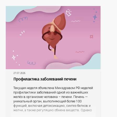
На конкурс было прислано почти 400 рисунков из
разных уголков Оренбуржья. С огромной
27.07.2026
Профилактика заболеваний печени
Текущая неделя объявлена Минздравом РФ неделей
профилактики заболеваний одной из важнейших
желёз в организме человека – печени. Печень —
уникальный орган, выполняющий более 100
функций, включая детоксикацию, синтез белков и
желчи, а также регуляцию обмена веществ. Однако
ее заболевания, такие как неалкогольная жировая