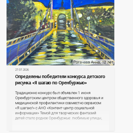
27.07.2026
Определены победители конкурса детского
рисунка «Я шагаю по Оренбуржью»
Традиционно конкурс был объявлен 1 июня
Оренбургским центром общественного здоровья и
медицинской профилактики совместно сервисом
«Я шагаю!» с АНО «Контент-центр социальной
информации» Темой для творческих фантазий
детей стало родное Оренбуржье: любимые улицы,
знаковые места, достопримечательности области И
эта тема оказалась для ребят весьма интересной.