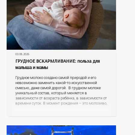
03.08.2026
ГРУДНОЕ ВСКАРМЛИВАНИЕ: польза для
малыша и мамы
Грудное молоко создано самой природой и его
невозможно заменить какой-то искусственной
смесью, даже самой дорогой. В грудном молоке
уникальный состав, который меняется в
зависимости от возраста ребёнка, в зависимости от
времени суток. В момент рождения – это молозиво,
а как малыш подрастает – меняется состав белков,
жиров, углеводов, иммунных компонентов,
антигенный состав. Только грудное молоко
содержит