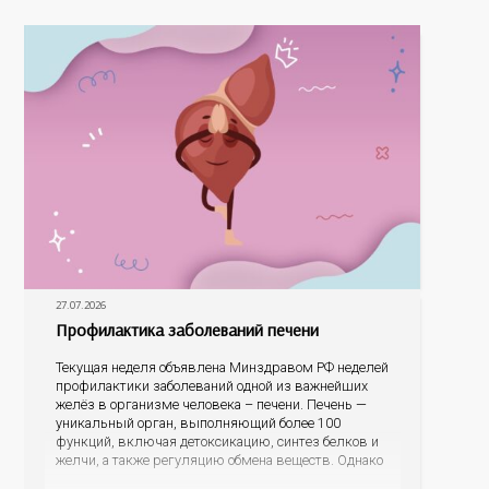
На конкурс было прислано почти 400 рисунков из
разных уголков Оренбуржья. С огромной
27.07.2026
Профилактика заболеваний печени
Текущая неделя объявлена Минздравом РФ неделей
профилактики заболеваний одной из важнейших
желёз в организме человека – печени. Печень —
уникальный орган, выполняющий более 100
функций, включая детоксикацию, синтез белков и
желчи, а также регуляцию обмена веществ. Однако
ее заболевания, такие как неалкогольная жировая