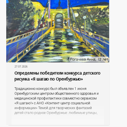
27.07.2026
Определены победители конкурса детского
рисунка «Я шагаю по Оренбуржью»
Традиционно конкурс был объявлен 1 июня
Оренбургским центром общественного здоровья и
медицинской профилактики совместно сервисом
«Я шагаю!» с АНО «Контент-центр социальной
информации» Темой для творческих фантазий
детей стало родное Оренбуржье: любимые улицы,
знаковые места, достопримечательности области И
эта тема оказалась для ребят весьма интересной.