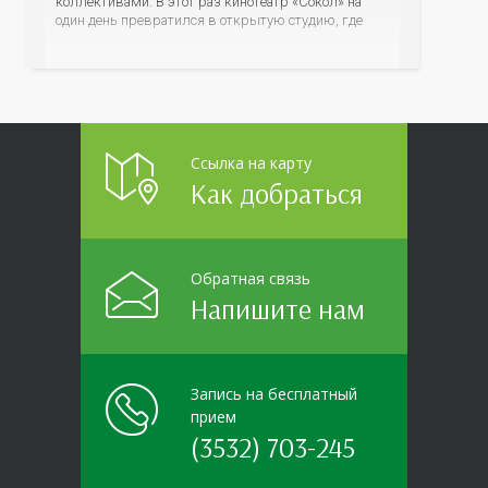
коллективами. В этот раз кинотеатр «Сокол» на
один день превратился в открытую студию, где
для сотрудников более 10 ведущих предприятий и
организаций области прошло интерактивное ток-
шоу «ВИЧ в деталях». На встречу с работниками
пришла настоящая
Ссылка на карту
Как добраться
Обратная связь
Напишите нам
Запись на бесплатный
прием
(3532) 703-245