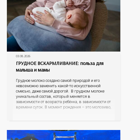
03.08.2026
ГРУДНОЕ ВСКАРМЛИВАНИЕ: польза для
малыша и мамы
Грудное молоко создано самой природой и его
невозможно заменить какой-то искусственной
смесью, даже самой дорогой. В грудном молоке
уникальный состав, который меняется в
зависимости от возраста ребёнка, в зависимости от
времени суток. В момент рождения – это молозиво,
а как малыш подрастает – меняется состав белков,
жиров, углеводов, иммунных компонентов,
антигенный состав. Только грудное молоко
содержит