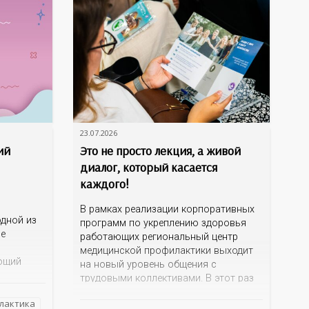
23.07.2026
ий
Это не просто лекция, а живой
диалог, который касается
каждого!
В рамках реализации корпоративных
дной из
программ по укреплению здоровья
ме
работающих региональный центр
медицинской профилактики выходит
ющий
на новый уровень общения с
трудовыми коллективами. В этот раз
 и желчи,
кинотеатр «Сокол» на один день
еществ.
лактика
превратился в открытую студию, где