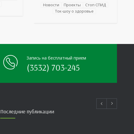
е как
для сотрудников более 10 ведущих
Новости
Проекты
Стоп СПИД
езнь
предприятий и организаций области
Ток-шоу о здоровье
епатиты
прошло интерактивное ток-шоу «ВИЧ в
деталях». На встречу с работниками
нным
пришла настоящая
Запись на бесплатный прием
(3532) 703-245
Последние публикации