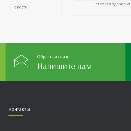
 детей стало родное
Однако ее заболевания, таки
Эстафета здоровья
ье: любимые улицы,
Новости
неалкогольная жировая бол
 места,
печени (НАЖБП), цирроз и г
мечательности области И
становятся все более
оказалась для ребят весьма
распространенными. По да
ой. На конкурс было
 почти 400 рисунков из
голков Оренбуржья. С
й
Обратная связь
Напишите нам
Контакты