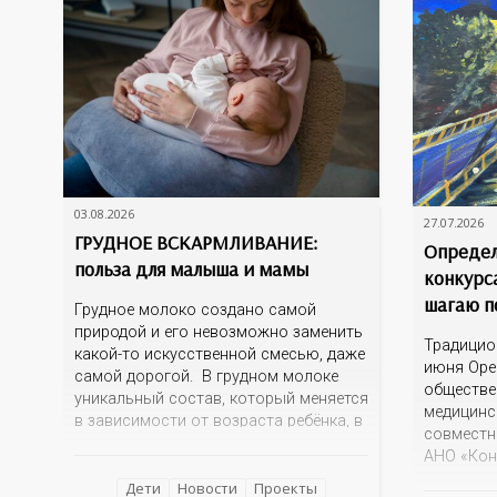
03.08.2026
27.07.2026
ГРУДНОЕ ВСКАРМЛИВАНИЕ:
Определ
польза для малыша и мамы
конкурс
шагаю п
Грудное молоко создано самой
природой и его невозможно заменить
Традицио
какой-то искусственной смесью, даже
июня Оре
самой дорогой. В грудном молоке
обществе
уникальный состав, который меняется
медицинс
в зависимости от возраста ребёнка, в
совместн
зависимости от времени суток. В
АНО «Кон
момент рождения – это молозиво, а
информац
как малыш подрастает – меняется
Дети
Новости
Проекты