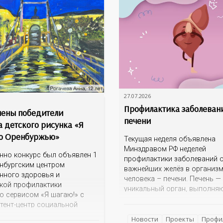
27.07.2026
Профилактика заболеван
ены победители
печени
а детского рисунка «Я
о Оренбуржью»
Текущая неделя объявлена
Минздравом РФ неделей
нно конкурс был объявлен 1
профилактики заболеваний о
нбургским центром
важнейших желёз в организ
нного здоровья и
человека – печени. Печень —
кой профилактики
уникальный орган, выполня
о сервисом «Я шагаю!» с
более 100 функций, включая
тент-центр социальной
детоксикацию, синтез белков
ии» Темой для творческих
а также регуляцию обмена в
Новости
Проекты
Профи