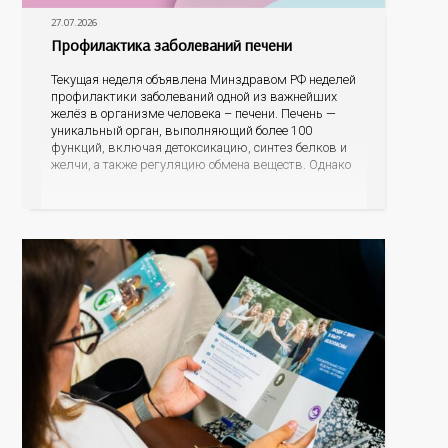
27.07.2026
Профилактика заболеваний печени
Текущая неделя объявлена Минздравом РФ неделей
профилактики заболеваний одной из важнейших
желёз в организме человека – печени. Печень —
уникальный орган, выполняющий более 100
функций, включая детоксикацию, синтез белков и
желчи, а также регуляцию обмена веществ. Однако
ее заболевания, такие как неалкогольная жировая
болезнь печени (НАЖБП), цирроз и гепатиты
становятся все более распространенными. По
данным