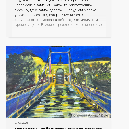
Грудное молоко создано самой природой и его
невозможно заменить какой-то искусственной
смесью, даже самой дорогой. В грудном молоке
уникальный состав, который меняется в
зависимости от возраста ребёнка, в зависимости от
времени суток. В момент рождения – это молозиво,
а как малыш подрастает – меняется состав белков,
жиров, углеводов, иммунных компонентов,
антигенный состав. Только грудное молоко
содержит
27.07.2026