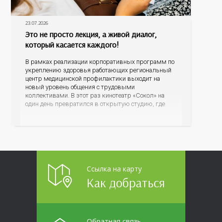
23.07.2026
Это не просто лекция, а живой диалог,
который касается каждого!
В рамках реализации корпоративных программ по
укреплению здоровья работающих региональный
центр медицинской профилактики выходит на
новый уровень общения с трудовыми
коллективами. В этот раз кинотеатр «Сокол» на
один день превратился в открытую студию, где
для сотрудников более 10 ведущих предприятий и
организаций области прошло интерактивное ток-
шоу «ВИЧ в деталях». На встречу с работниками
пришла настоящая
Ссылка на карту
Как добраться
Обратная связь