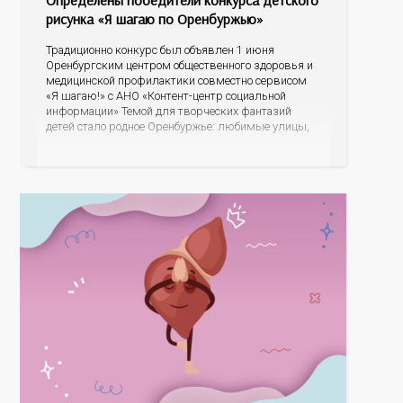
Определены победители конкурса детского
рисунка «Я шагаю по Оренбуржью»
Традиционно конкурс был объявлен 1 июня
Оренбургским центром общественного здоровья и
медицинской профилактики совместно сервисом
«Я шагаю!» с АНО «Контент-центр социальной
информации» Темой для творческих фантазий
детей стало родное Оренбуржье: любимые улицы,
знаковые места, достопримечательности области И
эта тема оказалась для ребят весьма интересной.
На конкурс было прислано почти 400 рисунков из
разных уголков Оренбуржья. С огромной